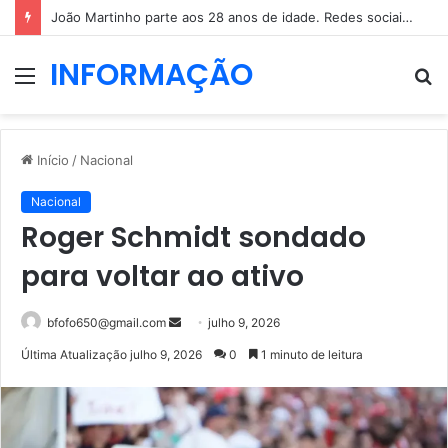
João Martinho parte aos 28 anos de idade. Redes sociais enchem-se de mensagens
INFORMAÇÃO
Menu
P
p
Início
/
Nacional
Nacional
Roger Schmidt sondado
para voltar ao ativo
Mande
bfofo650@gmail.com
julho 9, 2026
um
Última Atualização julho 9, 2026
0
1 minuto de leitura
e-
mail