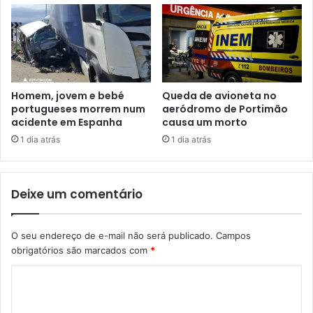
Homem, jovem e bebé
Queda de avioneta no
portugueses morrem num
aeródromo de Portimão
acidente em Espanha
causa um morto
1 dia atrás
1 dia atrás
Deixe um comentário
O seu endereço de e-mail não será publicado.
Campos
obrigatórios são marcados com
*
C
o