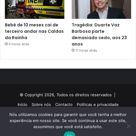
Bebé de 10 meses cai de
Tragédia: Duarte Vaz
terceiro andar nas Caldas
Barbosa parte
da Rainha
demasiado cedo, aos 23
anos
4 horas atrás
11 horas atrás
© Copyright 2026, Todos os direitos reservados |
Início
Sobre nós
Contacto
Políticas e privacidade
Nós utilizamos cookies para garantir que você tenha a melhor
Facebook
Twitter
YouTube
Instagram
experiência em nosso site. Se você continua a usar este site,
assumimos que você está satisfeito.
Ok