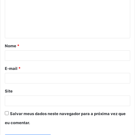
m
e
n
t
á
Nome
*
r
i
o
E-mail
*
*
Site
Salvar meus dados neste navegador para a próxima vez que
eu comentar.