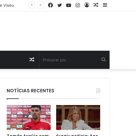
Facebook
Twitter
YouTube
Instagram
Entrar
Artigo
Barra
e Viseu
aleatório
Lateral
Artigo
Procurar
aleatório
por
NOTÍCIAS RECENTES
Tomás Araújo com
Surgiu notícia: Aos