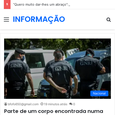
“Quero muito dar-lhes um abraço”: Alexandre Quintas sofre sem notícias dos irmãos que salvou em Alcácer do Sal
INFORMAÇÃO
Menu
P
p
Nacional
bfofo650@gmail.com
19 minutos atrás
0
Parte de um corpo encontrada numa