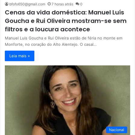
bfofo650@gmail.com
7 horas atrás
0
Cenas da vida doméstica: Manuel Luís
Goucha e Rui Oliveira mostram-se sem
filtros e a loucura acontece
Manuel Luis Goucha e Rui Oliveira estão de féria no monte em
Monforte, no coração do Alto Alentejo. O casal…
Leia mais »
Nacional