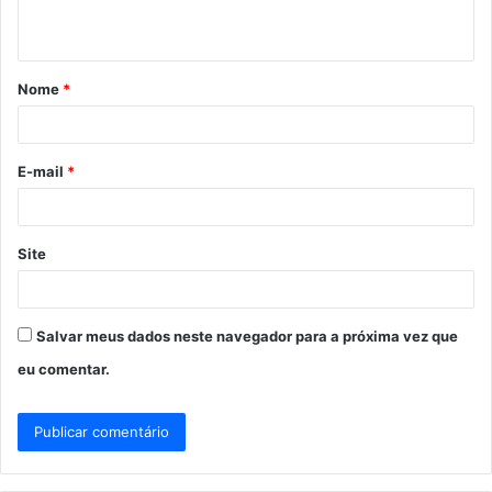
t
á
Nome
*
r
i
o
E-mail
*
*
Site
Salvar meus dados neste navegador para a próxima vez que
eu comentar.