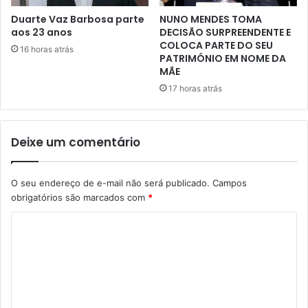
Duarte Vaz Barbosa parte
NUNO MENDES TOMA
aos 23 anos
DECISÃO SURPREENDENTE E
COLOCA PARTE DO SEU
16 horas atrás
PATRIMÓNIO EM NOME DA
MÃE
17 horas atrás
Deixe um comentário
O seu endereço de e-mail não será publicado.
Campos
obrigatórios são marcados com
*
C
o
m
e
n