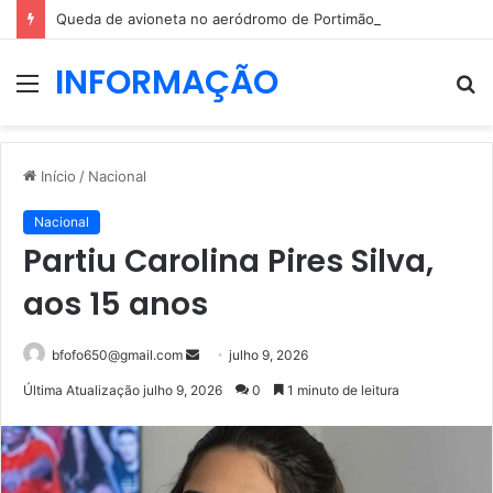
Queda de avioneta no aeródromo de Portimão causa um morto
INFORMAÇÃO
Menu
P
p
Início
/
Nacional
Nacional
Partiu Carolina Pires Silva,
aos 15 anos
Mande
bfofo650@gmail.com
julho 9, 2026
um
Última Atualização julho 9, 2026
0
1 minuto de leitura
e-
mail