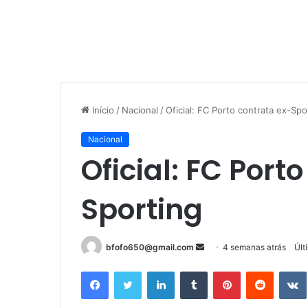
Início
/
Nacional
/
Oficial: FC Porto contrata ex-Spo
Nacional
Oficial: FC Port
Sporting
Mande
bfofo650@gmail.com
4 semanas atrás
Últ
um
Facebook
Twitter
Linkedin
Tumblr
Pinterest
Reddit
e-
mail