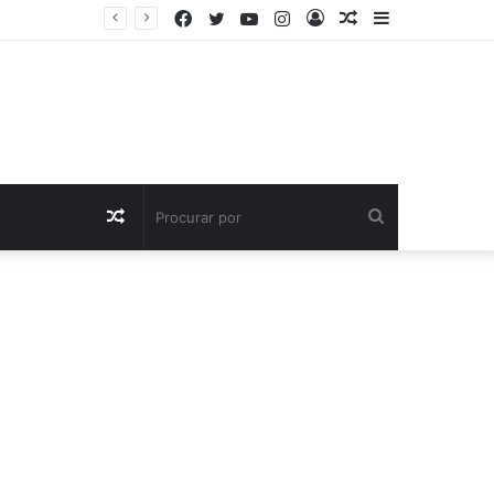
Facebook
Twitter
YouTube
Instagram
Entrar
Artigo
Barra
aleatório
Lateral
Artigo
Procurar
aleatório
por