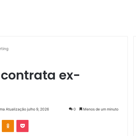
rting
o contrata ex-
ima Atualização julho 9, 2026
0
Menos de um minuto
VK
OK
Pocket