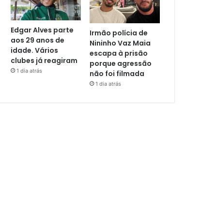
Edgar Alves parte
Irmão polícia de
aos 29 anos de
Nininho Vaz Maia
idade. Vários
escapa à prisão
clubes já reagiram
porque agressão
1 dia atrás
não foi filmada
1 dia atrás