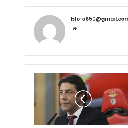
bfofo650@gmail.co
Website