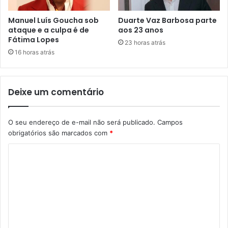
Manuel Luís Goucha sob
Duarte Vaz Barbosa parte
ataque e a culpa é de
aos 23 anos
Fátima Lopes
23 horas atrás
16 horas atrás
Deixe um comentário
O seu endereço de e-mail não será publicado.
Campos
obrigatórios são marcados com
*
C
o
m
e
n
t