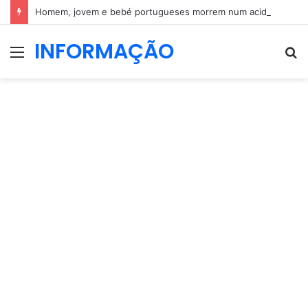
Homem, jovem e bebé portugueses morrem num acidente em Espanha
INFORMAÇÃO
Menu
P
p