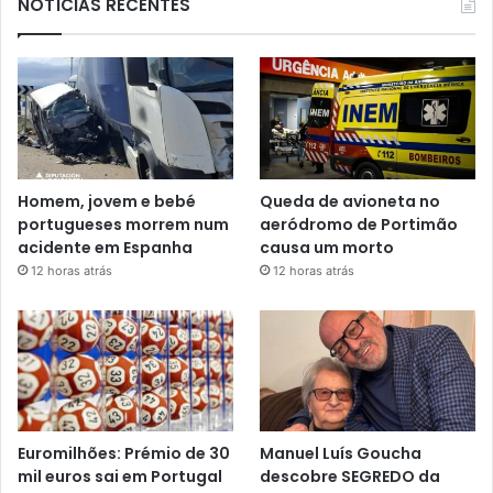
NOTÍCIAS RECENTES
Homem, jovem e bebé
Queda de avioneta no
portugueses morrem num
aeródromo de Portimão
acidente em Espanha
causa um morto
12 horas atrás
12 horas atrás
Euromilhões: Prémio de 30
Manuel Luís Goucha
mil euros sai em Portugal
descobre SEGREDO da