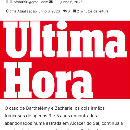
Mande
bfofo650@gmail.com
junho 6, 2026
um
Última Atualização junho 6, 2026
0
2 minutos de leitura
e-
mail
O caso de Barthélémy e Zacharie, os dois irmãos
franceses de apenas 3 e 5 anos encontrados
abandonados numa estrada em Alcácer do Sal, continua a