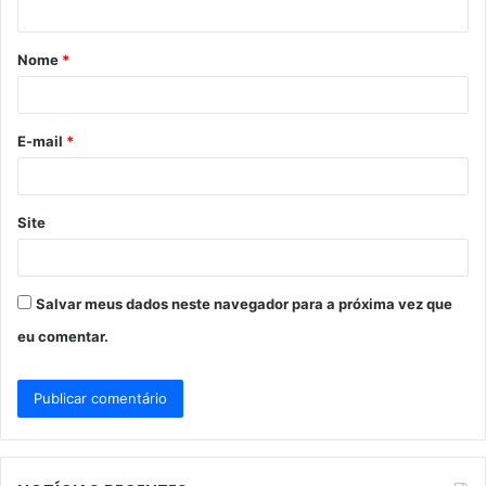
á
Nome
*
r
i
o
E-mail
*
*
Site
Salvar meus dados neste navegador para a próxima vez que
eu comentar.