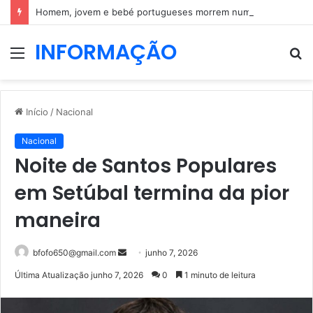
Homem, jovem e bebé portugueses morrem num acidente em Espanha
INFORMAÇÃO
Menu
P
p
Início
/
Nacional
Nacional
Noite de Santos Populares
em Setúbal termina da pior
maneira
Mande
bfofo650@gmail.com
junho 7, 2026
um
Última Atualização junho 7, 2026
0
1 minuto de leitura
e-
mail