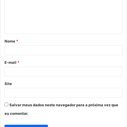
e
n
t
á
Nome
*
r
i
o
E-mail
*
*
Site
Salvar meus dados neste navegador para a próxima vez que
eu comentar.