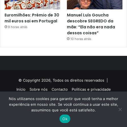
Euromilhões: Prémio de 30
Manuel Luís Goucha
mil euros sai em Portugal
descobre SEGREDO da
mãe: “Ela não era nada
9 horas atrás
dessas coisas”
10 horas atrás
© Copyright 2026, Todos os direitos reservados |
Início
Sobre nós
Contacto
Políticas e privacidade
Nós utilizamos cookies para garantir que você tenha a melhor
Facebook
Twitter
YouTube
Instagram
experiência em nosso site. Se você continua a usar este site,
assumimos que você está satisfeito.
Ok