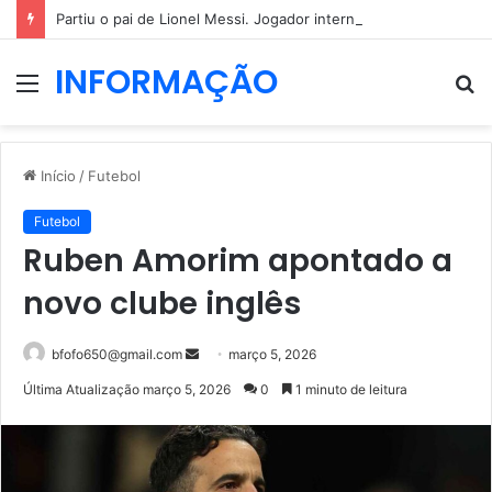
Partiu o pai de Lionel Messi. Jogador internacional ainda não reagiu
INFORMAÇÃO
Menu
P
p
Início
/
Futebol
Futebol
Ruben Amorim apontado a
novo clube inglês
Mande
bfofo650@gmail.com
março 5, 2026
um
Última Atualização março 5, 2026
0
1 minuto de leitura
e-
mail