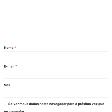
o
m
e
n
t
á
Nome
*
r
i
o
E-mail
*
*
Site
Salvar meus dados neste navegador para a próxima vez que
eu comentar.