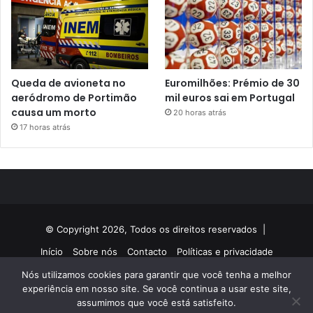
Queda de avioneta no
Euromilhões: Prémio de 30
aeródromo de Portimão
mil euros sai em Portugal
causa um morto
20 horas atrás
17 horas atrás
© Copyright 2026, Todos os direitos reservados |
Início
Sobre nós
Contacto
Políticas e privacidade
Nós utilizamos cookies para garantir que você tenha a melhor
Facebook
Twitter
YouTube
Instagram
experiência em nosso site. Se você continua a usar este site,
assumimos que você está satisfeito.