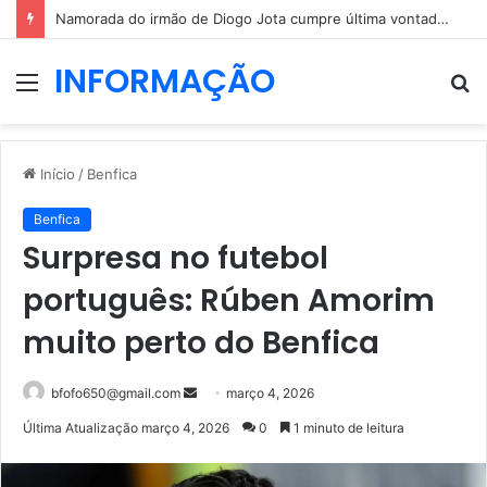
Namorada do irmão de Diogo Jota cumpre última vontade do jovem
INFORMAÇÃO
Menu
P
p
Início
/
Benfica
Benfica
Surpresa no futebol
português: Rúben Amorim
muito perto do Benfica
Mande
bfofo650@gmail.com
março 4, 2026
um
Última Atualização março 4, 2026
0
1 minuto de leitura
e-
mail