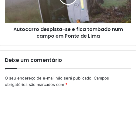
Autocarro despista-se e fica tombado num
campo em Ponte de Lima
Deixe um comentário
O seu endereço de e-mail não será publicado.
Campos
obrigatórios são marcados com
*
C
o
m
e
n