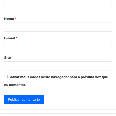
t
á
Nome
*
r
i
o
E-mail
*
*
Site
Salvar meus dados neste navegador para a próxima vez que
eu comentar.