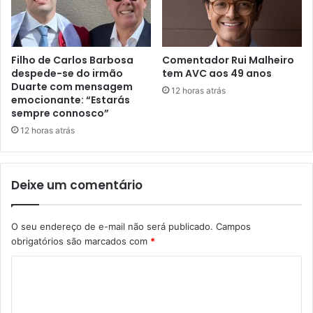
Filho de Carlos Barbosa
Comentador Rui Malheiro
despede-se do irmão
tem AVC aos 49 anos
Duarte com mensagem
12 horas atrás
emocionante: “Estarás
sempre connosco”
12 horas atrás
Deixe um comentário
O seu endereço de e-mail não será publicado.
Campos
obrigatórios são marcados com
*
C
o
m