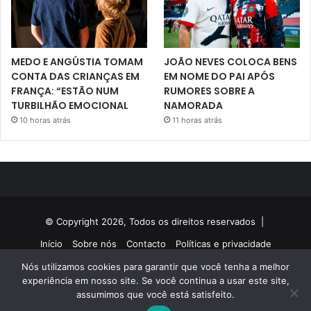
MEDO E ANGÚSTIA TOMAM
JOÃO NEVES COLOCA BENS
CONTA DAS CRIANÇAS EM
EM NOME DO PAI APÓS
FRANÇA: “ESTÃO NUM
RUMORES SOBRE A
TURBILHÃO EMOCIONAL
NAMORADA
10 horas atrás
11 horas atrás
© Copyright 2026, Todos os direitos reservados |
Início
Sobre nós
Contacto
Políticas e privacidade
Nós utilizamos cookies para garantir que você tenha a melhor
Facebook
Twitter
YouTube
Instagram
experiência em nosso site. Se você continua a usar este site,
assumimos que você está satisfeito.