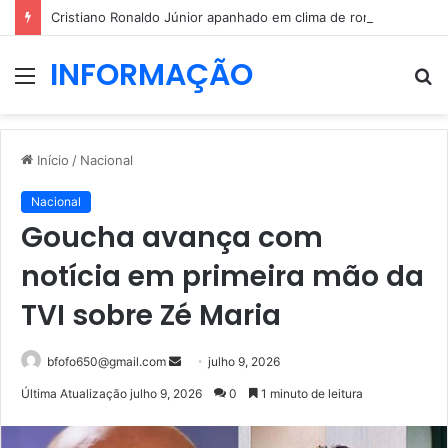
Cristiano Ronaldo Júnior apanhado em clima de romance
INFORMAÇÃO
Menu
P
p
Início
/
Nacional
Nacional
Goucha avança com
notícia em primeira mão da
TVI sobre Zé Maria
Mande
bfofo650@gmail.com
julho 9, 2026
um
Última Atualização julho 9, 2026
0
1 minuto de leitura
e-
mail