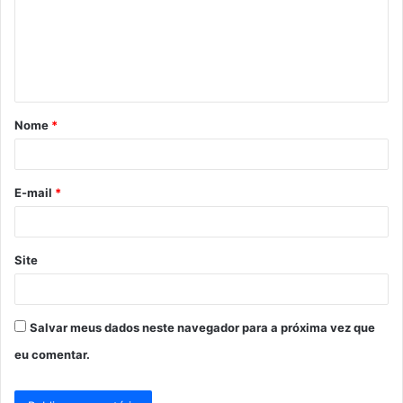
e
n
t
á
Nome
*
r
i
o
E-mail
*
*
Site
Salvar meus dados neste navegador para a próxima vez que
eu comentar.