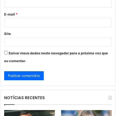
i
o
E-mail
*
*
Site
Salvar meus dados neste navegador para a próxima vez que
eu comentar.
NOTÍCIAS RECENTES