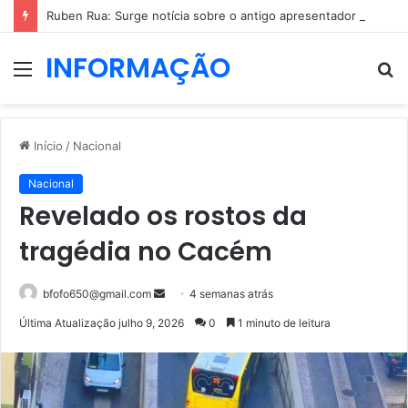
Ruben Rua: Surge notícia sobre o antigo apresentador da TVI
INFORMAÇÃO
Menu
P
p
Início
/
Nacional
Nacional
Revelado os rostos da
tragédia no Cacém
Mande
bfofo650@gmail.com
4 semanas atrás
um
Última Atualização julho 9, 2026
0
1 minuto de leitura
e-
mail