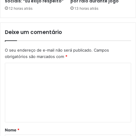
sociais: “Eu exijo respeito”
por raio durante jogo
12 horas atrás
13 horas atrás
Deixe um comentário
O seu endereço de e-mail não será publicado.
Campos
obrigatórios são marcados com
*
C
o
m
e
n
t
á
Nome
*
r