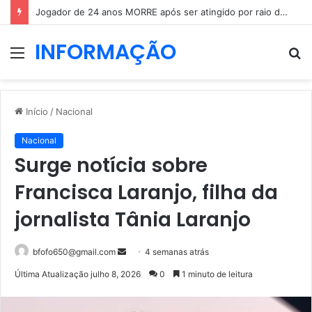
Jogador de 24 anos MORRE após ser atingido por raio durante jogo
INFORMAÇÃO
Menu
P
p
Início
/
Nacional
Nacional
Surge notícia sobre
Francisca Laranjo, filha da
jornalista Tânia Laranjo
Mande
bfofo650@gmail.com
4 semanas atrás
um
Última Atualização julho 8, 2026
0
1 minuto de leitura
e-
mail