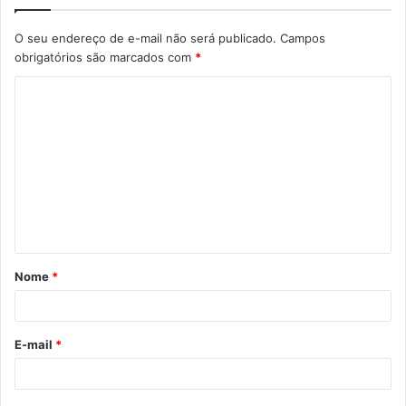
O seu endereço de e-mail não será publicado.
Campos
obrigatórios são marcados com
*
C
o
m
e
n
t
á
Nome
*
r
i
o
E-mail
*
*