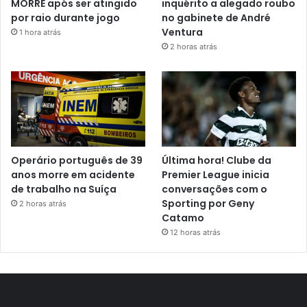
MORRE após ser atingido
inquérito a alegado roubo
por raio durante jogo
no gabinete de André
Ventura
1 hora atrás
2 horas atrás
Operário português de 39
Última hora! Clube da
anos morre em acidente
Premier League inicia
de trabalho na Suíça
conversações com o
Sporting por Geny
2 horas atrás
Catamo
12 horas atrás