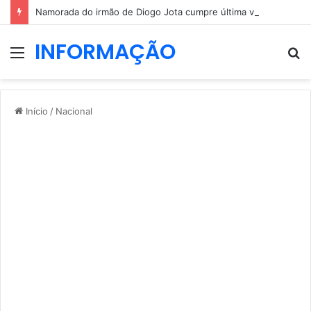
Namorada do irmão de Diogo Jota cumpre última vontade do jovem
INFORMAÇÃO
Menu
P
p
Início
/
Nacional