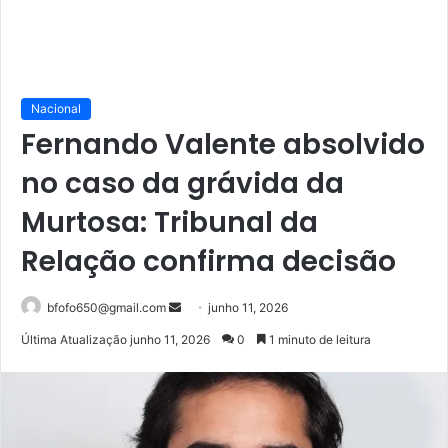
Nacional
Fernando Valente absolvido
no caso da grávida da
Murtosa: Tribunal da
Relação confirma decisão
Mande
bfofo650@gmail.com
junho 11, 2026
um
Última Atualização junho 11, 2026
0
1 minuto de leitura
e-
mail