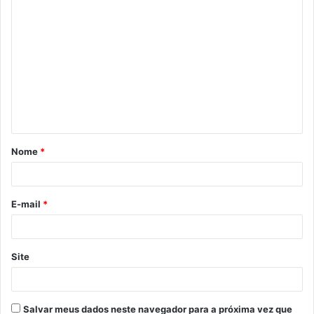
C
o
m
e
n
t
á
Nome
*
r
i
o
E-mail
*
*
Site
Salvar meus dados neste navegador para a próxima vez que