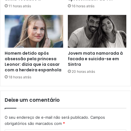
11 horas atrás
16 horas atrás
Homem detido após
Jovem mata namorada à
obsessão pela princesa
facada e suicida-se em
Leonor: dizia que ia casar
Sintra
com a herdeira espanhola
20 horas atrás
18 horas atrás
Deixe um comentário
O seu endereço de e-mail não será publicado.
Campos
obrigatórios são marcados com
*