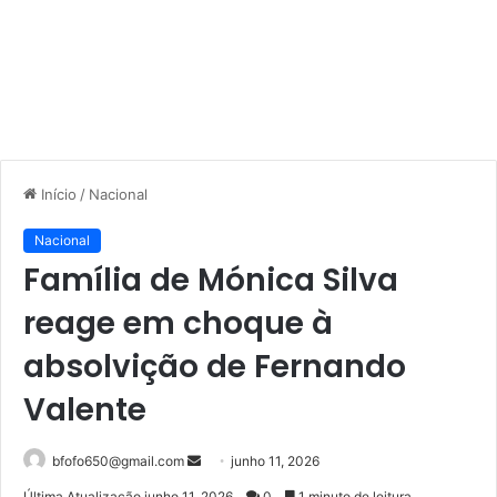
Início
/
Nacional
Nacional
Família de Mónica Silva
reage em choque à
absolvição de Fernando
Valente
Mande
bfofo650@gmail.com
junho 11, 2026
um
Última Atualização junho 11, 2026
0
1 minuto de leitura