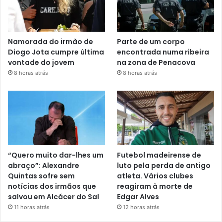
Namorada do irmão de
Parte de um corpo
Diogo Jota cumpre última
encontrada numa ribeira
vontade do jovem
na zona de Penacova
8 horas atrás
8 horas atrás
“Quero muito dar-lhes um
Futebol madeirense de
abraço”: Alexandre
luto pela perda de antigo
Quintas sofre sem
atleta. Vários clubes
notícias dos irmãos que
reagiram à morte de
salvou em Alcácer do Sal
Edgar Alves
11 horas atrás
12 horas atrás