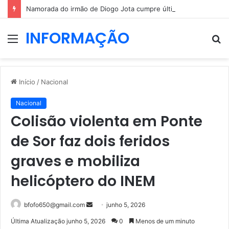
Namorada do irmão de Diogo Jota cumpre última vontade do jovem
INFORMAÇÃO
Menu
P
p
Início
/
Nacional
Nacional
Colisão violenta em Ponte
de Sor faz dois feridos
graves e mobiliza
helicóptero do INEM
Mande
bfofo650@gmail.com
junho 5, 2026
um
Última Atualização junho 5, 2026
0
Menos de um minuto
e-