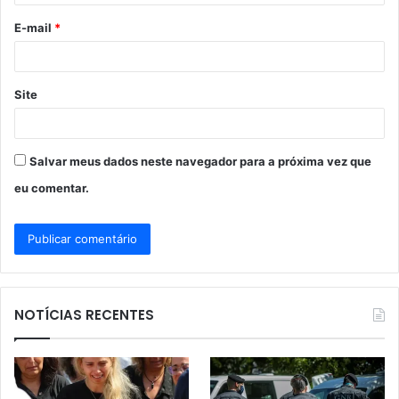
o
E-mail
*
*
Site
Salvar meus dados neste navegador para a próxima vez que
eu comentar.
NOTÍCIAS RECENTES