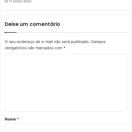
15 horas atrás
Deixe um comentário
O seu endereço de e-mail não será publicado.
Campos
obrigatórios são marcados com
*
C
o
m
e
n
t
á
Nome
*
r
i