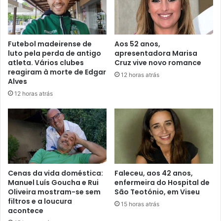
Futebol madeirense de
Aos 52 anos,
luto pela perda de antigo
apresentadora Marisa
atleta. Vários clubes
Cruz vive novo romance
reagiram à morte de Edgar
12 horas atrás
Alves
12 horas atrás
Cenas da vida doméstica:
Faleceu, aos 42 anos,
Manuel Luís Goucha e Rui
enfermeira do Hospital de
Oliveira mostram-se sem
São Teotónio, em Viseu
filtros e a loucura
15 horas atrás
acontece