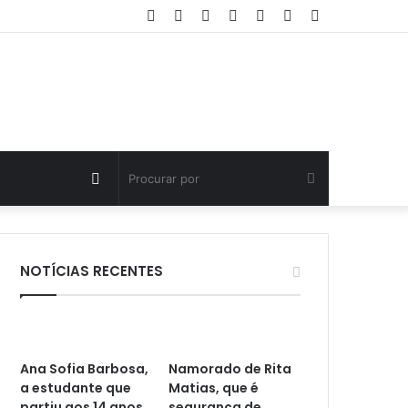
Facebook
Twitter
YouTube
Instagram
Entrar
Artigo
Barra
aleatório
Lateral
Artigo
Procurar
aleatório
por
NOTÍCIAS RECENTES
Ana Sofia Barbosa,
Namorado de Rita
a estudante que
Matias, que é
partiu aos 14 anos
segurança de