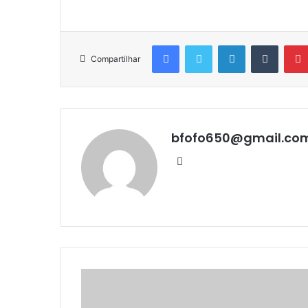
Facebook
Twitter
Linkedin
Tumblr
Compartilhar
bfofo650@gmail.co
Website