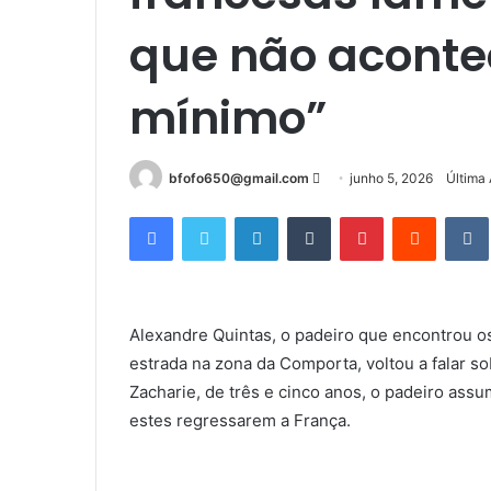
que não acontec
mínimo”
Mande
bfofo650@gmail.com
junho 5, 2026
Última 
um
Facebook
Twitter
Linkedin
Tumblr
Pinterest
Reddit
e-
mail
Alexandre Quintas, o padeiro que encontrou o
estrada na zona da Comporta, voltou a falar s
Zacharie, de três e cinco anos, o padeiro assu
estes regressarem a França.