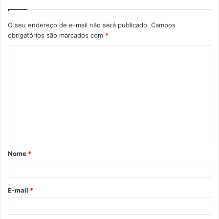
O seu endereço de e-mail não será publicado.
Campos
obrigatórios são marcados com
*
C
o
m
e
n
t
á
Nome
*
r
i
o
E-mail
*
*