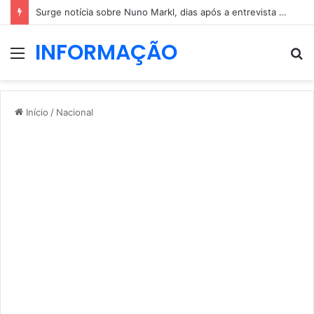
Surge notícia sobre Nuno Markl, dias após a entrevista a Daniel Oliveira
INFORMAÇÃO
Menu
P
p
Início
/
Nacional