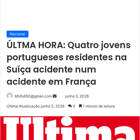
Nacional
ÚLTMA HORA: Quatro jovens
portugueses residentes na
Suíça acidente num
acidente em França
Mande
bfofo650@gmail.com
junho 5, 2026
um
Última Atualização junho 5, 2026
0
1 minuto de leitura
e-
mail