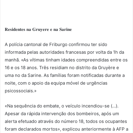
𝐑𝐞𝐬𝐢𝐝𝐞𝐧𝐭𝐞𝐬 𝐧𝐚 𝐆𝐫𝐮𝐲𝐞𝐫𝐞 𝐞 𝐧𝐚 𝐒𝐚𝐫𝐢𝐧𝐞
A polícia cantonal de Friburgo confirmou ter sido
informada pelas autoridades francesas por volta da 1h da
manhã. «As vítimas tinham idades compreendidas entre os
16 e os 18 anos. Três residiam no distrito da Gruyère e
uma no da Sarine. As famílias foram notificadas durante a
noite, com o apoio da equipa móvel de urgências
psicossociais.»
«Na sequência do embate, o veículo incendiou-se (…).
Apesar da rápida intervenção dos bombeiros, após um
alerta efetuado através do número 18, todos os ocupantes
foram declarados mortos», explicou anteriormente à AFP a