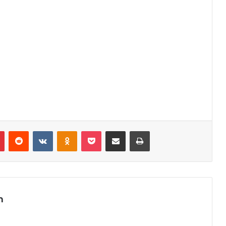
r
Pinterest
Reddit
VK
OK
Pocket
Compartilhar via e-mail
Imprimir
m