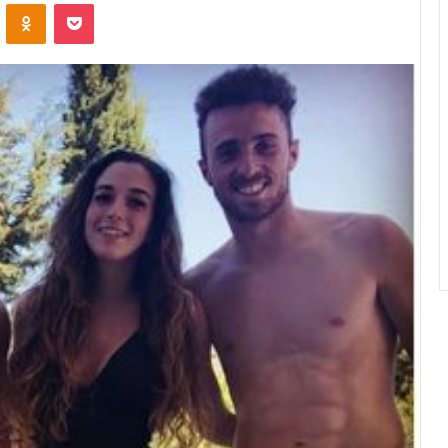
VK
OK
Pocket