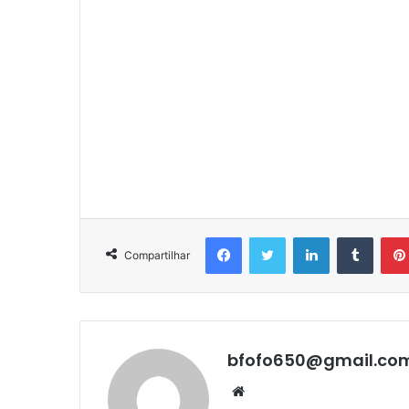
Facebook
Twitter
Linkedin
Tumbl
Compartilhar
bfofo650@gmail.co
Website