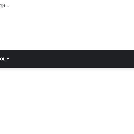
rge notícia sobre Nuno Markl, dias após a entrevista a Daniel Oliveira
OL