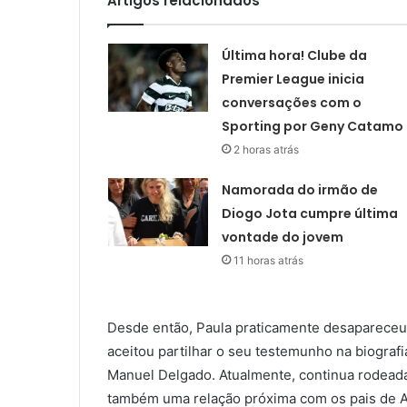
Artigos relacionados
Última hora! Clube da
Premier League inicia
conversações com o
Sporting por Geny Catamo
2 horas atrás
Namorada do irmão de
Diogo Jota cumpre última
vontade do jovem
11 horas atrás
Desde então, Paula praticamente desapareceu
aceitou partilhar o seu testemunho na biograf
Manuel Delgado. Atualmente, continua rodeada
também uma relação próxima com os pais de An