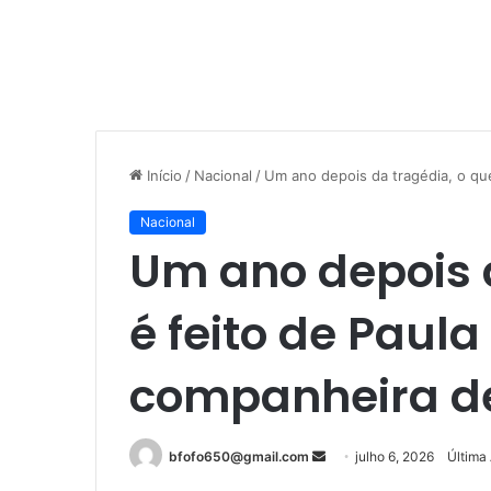
Início
/
Nacional
/
Um ano depois da tragédia, o que
Nacional
Um ano depois 
é feito de Paula 
companheira de
Mande
bfofo650@gmail.com
julho 6, 2026
Última 
um