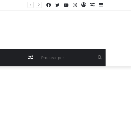
Facebook
Twitter
YouTube
Instagram
Entrar
Artigo
Barra
aleatório
Lateral
Artigo
Procurar
aleatório
por