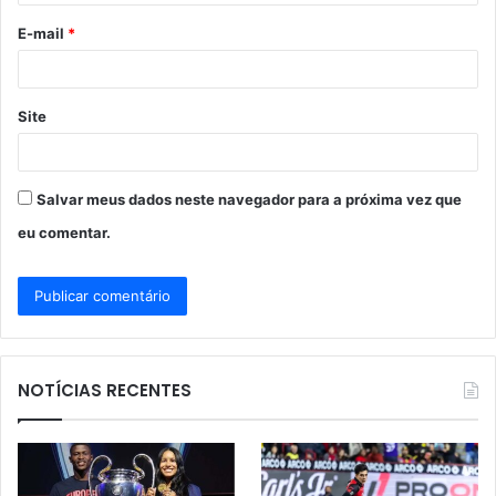
o
E-mail
*
*
Site
Salvar meus dados neste navegador para a próxima vez que
eu comentar.
NOTÍCIAS RECENTES