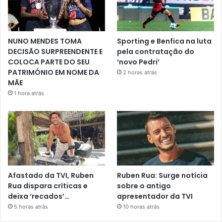
NUNO MENDES TOMA
Sporting e Benfica na luta
DECISÃO SURPREENDENTE E
pela contratação do
COLOCA PARTE DO SEU
‘novo Pedri’
PATRIMÓNIO EM NOME DA
2 horas atrás
MÃE
1 hora atrás
Afastado da TVI, Ruben
Ruben Rua: Surge notícia
Rua dispara críticas e
sobre o antigo
deixa ‘recados’…
apresentador da TVI
5 horas atrás
10 horas atrás