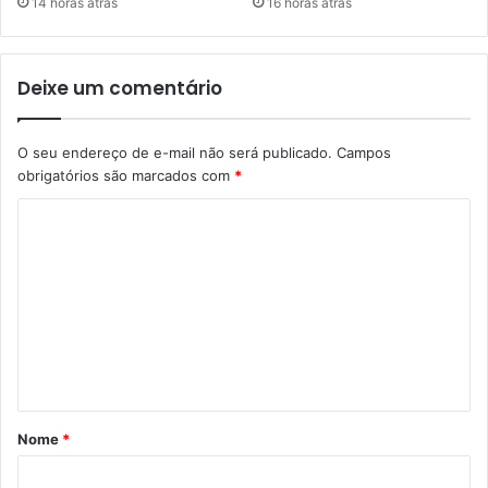
14 horas atrás
16 horas atrás
Deixe um comentário
O seu endereço de e-mail não será publicado.
Campos
obrigatórios são marcados com
*
C
o
m
e
n
t
á
Nome
*
r
i