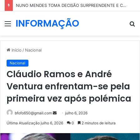
NUNO MENDES TOMA DECISÃO SURPREENDENTE E COLOCA PARTE DO SEU PATRIMÓNIO EM NOME DA MÃE
INFORMAÇÃO
Menu
P
p
Início
/
Nacional
Nacional
Cláudio Ramos e André
Ventura enfrentam-se pela
primeira vez após polémica
Mande
bfofo650@gmail.com
julho 6, 2026
um
Última Atualização julho 6, 2026
0
2 minutos de leitura
e-
mail