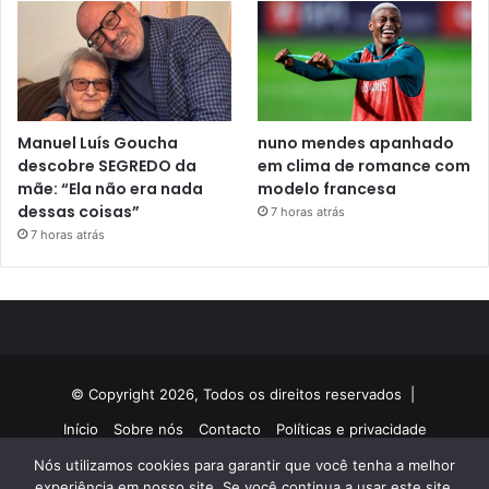
Manuel Luís Goucha
nuno mendes apanhado
descobre SEGREDO da
em clima de romance com
mãe: “Ela não era nada
modelo francesa
dessas coisas”
7 horas atrás
7 horas atrás
© Copyright 2026, Todos os direitos reservados |
Início
Sobre nós
Contacto
Políticas e privacidade
Nós utilizamos cookies para garantir que você tenha a melhor
Facebook
Twitter
YouTube
Instagram
experiência em nosso site. Se você continua a usar este site,