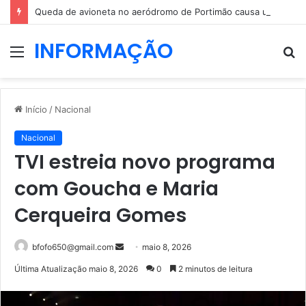
Queda de avioneta no aeródromo de Portimão causa um morto
INFORMAÇÃO
Menu
P
p
Início
/
Nacional
Nacional
TVI estreia novo programa
com Goucha e Maria
Cerqueira Gomes
Mande
bfofo650@gmail.com
maio 8, 2026
um
Última Atualização maio 8, 2026
0
2 minutos de leitura
e-
mail