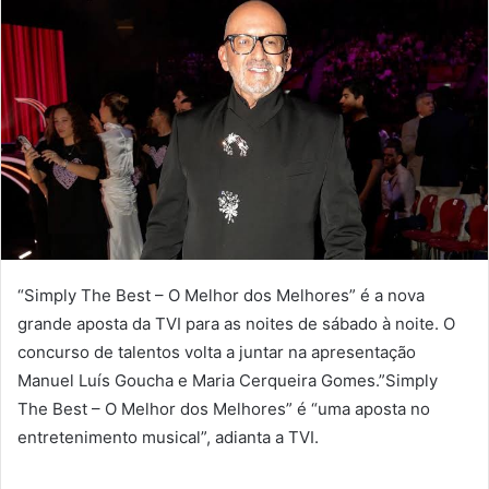
“Simply The Best – O Melhor dos Melhores” é a nova
grande aposta da TVI para as noites de sábado à noite. O
concurso de talentos volta a juntar na apresentação
Manuel Luís Goucha e Maria Cerqueira Gomes.”Simply
The Best – O Melhor dos Melhores” é “uma aposta no
entretenimento musical”, adianta a TVI.