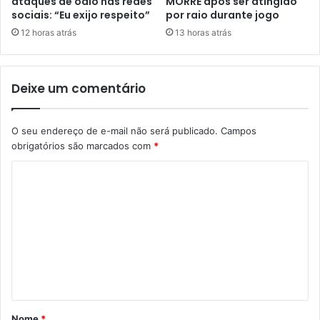
ataques de ódio nas redes
MORRE após ser atingido
sociais: “Eu exijo respeito”
por raio durante jogo
12 horas atrás
13 horas atrás
Deixe um comentário
O seu endereço de e-mail não será publicado.
Campos
obrigatórios são marcados com
*
C
o
m
e
n
t
á
Nome
*