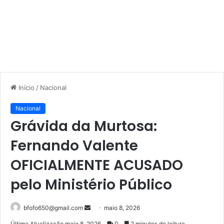
Início
/
Nacional
Nacional
Grávida da Murtosa:
Fernando Valente
OFICIALMENTE ACUSADO
pelo Ministério Público
Mande
bfofo650@gmail.com
maio 8, 2026
um
Última Atualização maio 8, 2026
0
2 minutos de leitura