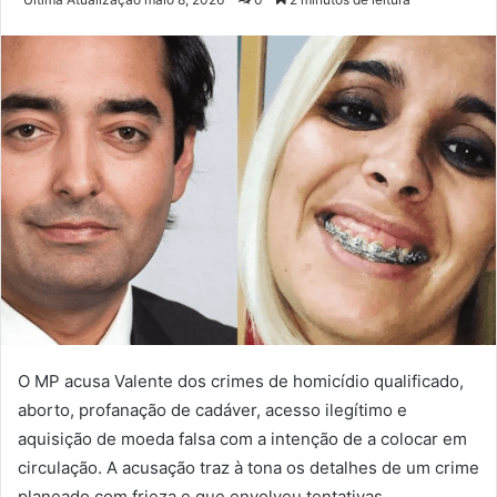
e-
mail
O MP acusa Valente dos crimes de homicídio qualificado,
aborto, profanação de cadáver, acesso ilegítimo e
aquisição de moeda falsa com a intenção de a colocar em
circulação. A acusação traz à tona os detalhes de um crime
planeado com frieza e que envolveu tentativas