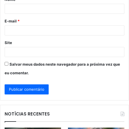
r
i
o
E-mail
*
*
Site
Salvar meus dados neste navegador para a próxima vez que
eu comentar.
NOTÍCIAS RECENTES