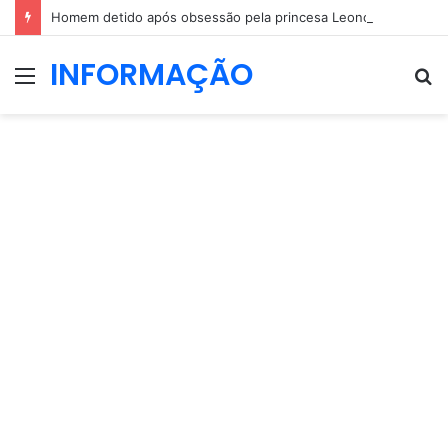
Homem detido após obsessão pela princesa Leonor: dizia que ia casar com a herdeira espanhola
INFORMAÇÃO
Menu
P
p