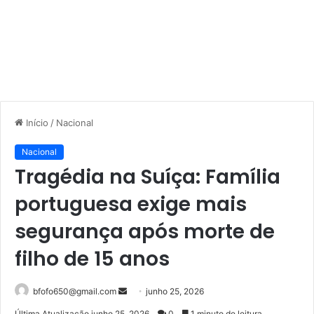
Início
/
Nacional
Nacional
Tragédia na Suíça: Família
portuguesa exige mais
segurança após morte de
filho de 15 anos
Mande
bfofo650@gmail.com
junho 25, 2026
um
Última Atualização junho 25, 2026
0
1 minuto de leitura