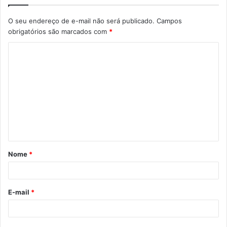
O seu endereço de e-mail não será publicado.
Campos
obrigatórios são marcados com
*
C
o
m
e
n
t
á
Nome
*
r
i
o
E-mail
*
*