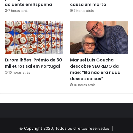
acidente em Espanha
causa um morto
7 horas atrás
7 horas atrás
Euromilhões: Prémio de 30
Manuel Luís Goucha
mil euros sai em Portugal
descobre SEGREDO da
mãe: “Ela não era nada
10 horas atrás
dessas coisas”
10 horas atrás
© Copyright 2026, Todos os direitos reservados |