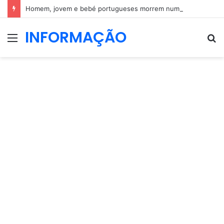
Homem, jovem e bebé portugueses morrem num acidente em Espanha
INFORMAÇÃO
Menu
P
p