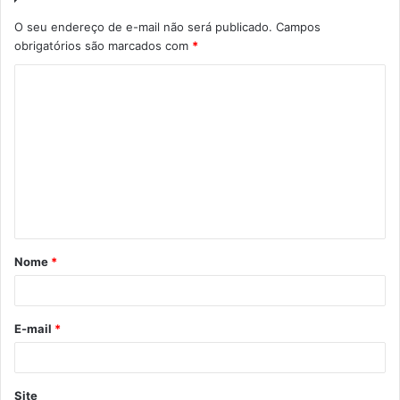
O seu endereço de e-mail não será publicado.
Campos
obrigatórios são marcados com
*
C
o
m
e
n
t
á
Nome
*
r
i
o
E-mail
*
*
Site