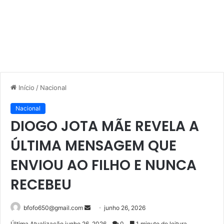
Início
/
Nacional
Nacional
DIOGO JOTA MÃE REVELA A
ÚLTIMA MENSAGEM QUE
ENVIOU AO FILHO E NUNCA
RECEBEU
Mande
bfofo650@gmail.com
junho 26, 2026
um
Última Atualização junho 26, 2026
0
1 minuto de leitura