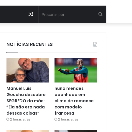
Artigo
Procurar
aleatório
por
NOTÍCIAS RECENTES
Manuel Luís
nuno mendes
Goucha descobre
apanhado em
SEGREDO da mãe:
clima de romance
“Ela não era nada
com modelo
dessas coisas”
francesa
2 horas atrás
2 horas atrás