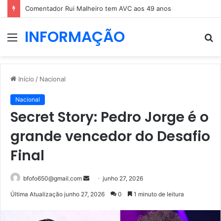
Comentador Rui Malheiro tem AVC aos 49 anos
INFORMAÇÃO
Menu
P
p
Início
/
Nacional
Nacional
Secret Story: Pedro Jorge é o
grande vencedor do Desafio
Final
Mande
bfofo650@gmail.com
junho 27, 2026
um
Última Atualização junho 27, 2026
0
1 minuto de leitura
e-
mail