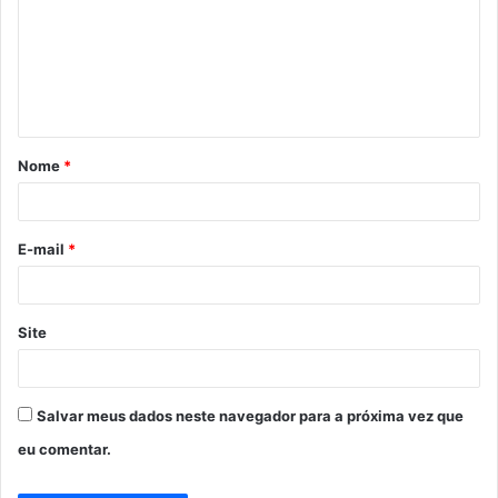
m
e
n
t
á
Nome
*
r
i
o
E-mail
*
*
Site
Salvar meus dados neste navegador para a próxima vez que
eu comentar.