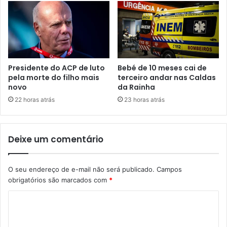
Presidente do ACP de luto
Bebé de 10 meses cai de
pela morte do filho mais
terceiro andar nas Caldas
novo
da Rainha
22 horas atrás
23 horas atrás
Deixe um comentário
O seu endereço de e-mail não será publicado.
Campos
obrigatórios são marcados com
*
C
o