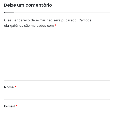
Deixe um comentário
O seu endereço de e-mail não será publicado.
Campos
obrigatórios são marcados com
*
C
o
m
e
n
t
á
Nome
*
r
i
o
E-mail
*
*