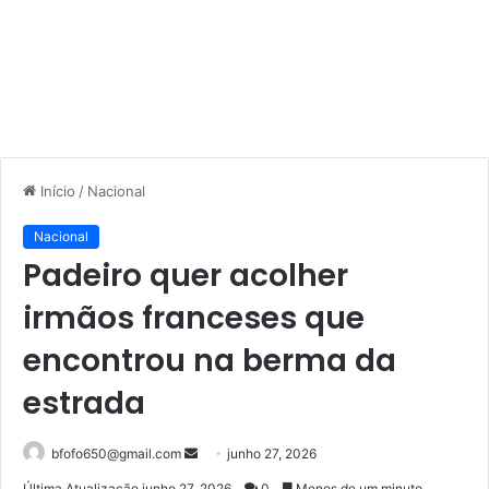
Início
/
Nacional
Nacional
Padeiro quer acolher
irmãos franceses que
encontrou na berma da
estrada
Mande
bfofo650@gmail.com
junho 27, 2026
um
Última Atualização junho 27, 2026
0
Menos de um minuto