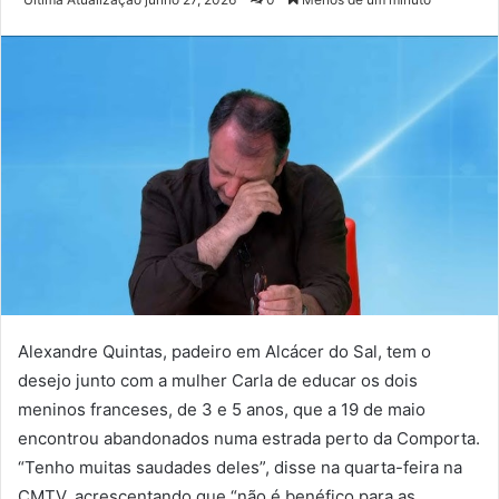
e-
mail
Alexandre Quintas, padeiro em Alcácer do Sal, tem o
desejo junto com a mulher Carla de educar os dois
meninos franceses, de 3 e 5 anos, que a 19 de maio
encontrou abandonados numa estrada perto da Comporta.
“Tenho muitas saudades deles”, disse na quarta-feira na
CMTV, acrescentando que “não é benéfico para as