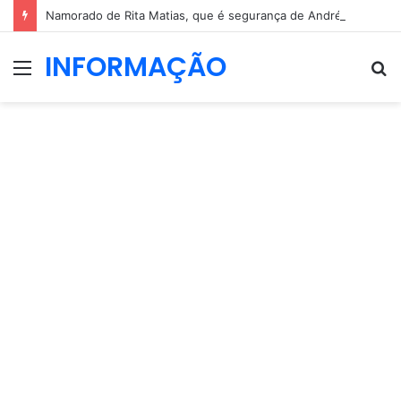
Namorado de Rita Matias, que é segurança de André Ventura, condenado por roubo de 10 euros
INFORMAÇÃO
Menu
P
p