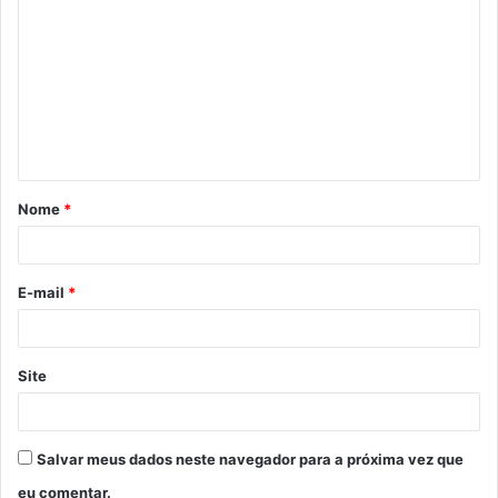
o
m
e
n
t
á
Nome
*
r
i
o
E-mail
*
*
Site
Salvar meus dados neste navegador para a próxima vez que
eu comentar.