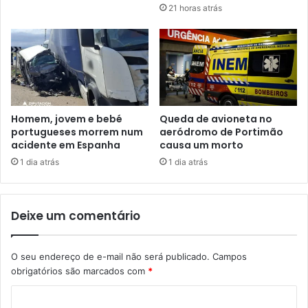
21 horas atrás
Homem, jovem e bebé
Queda de avioneta no
portugueses morrem num
aeródromo de Portimão
acidente em Espanha
causa um morto
1 dia atrás
1 dia atrás
Deixe um comentário
O seu endereço de e-mail não será publicado.
Campos
obrigatórios são marcados com
*
C