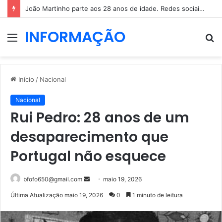
João Martinho parte aos 28 anos de idade. Redes sociais enchem-se de mensagens
INFORMAÇÃO
Menu
P
p
Início
/
Nacional
Nacional
Rui Pedro: 28 anos de um
desaparecimento que
Portugal não esquece
Mande
bfofo650@gmail.com
maio 19, 2026
um
Última Atualização maio 19, 2026
0
1 minuto de leitura
e-
mail