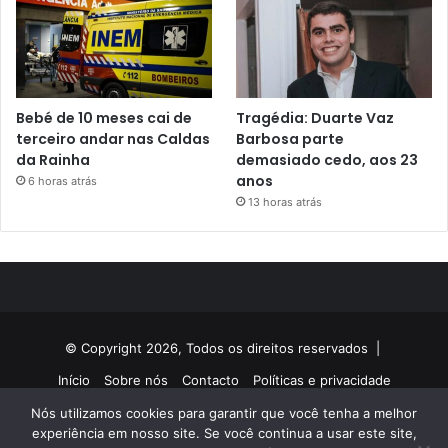
Bebé de 10 meses cai de
Tragédia: Duarte Vaz
terceiro andar nas Caldas
Barbosa parte
da Rainha
demasiado cedo, aos 23
anos
6 horas atrás
13 horas atrás
© Copyright 2026, Todos os direitos reservados |
Início
Sobre nós
Contacto
Políticas e privacidade
Nós utilizamos cookies para garantir que você tenha a melhor
Facebook
Twitter
YouTube
Instagram
experiência em nosso site. Se você continua a usar este site,