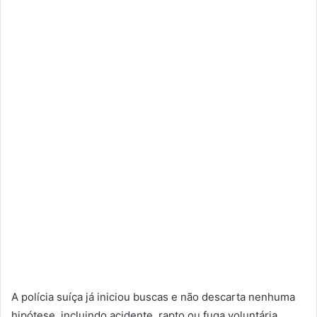
A polícia suíça já iniciou buscas e não descarta nenhuma
hipótese, incluindo acidente, rapto ou fuga voluntária.