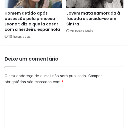
Homem detido após
Jovem mata namorada à
obsessão pela princesa
facada e suicida-se em
Leonor: dizia que ia casar
Sintra
com a herdeira espanhola
20 horas atrás
18 horas atrás
Deixe um comentário
O seu endereço de e-mail não será publicado.
Campos
obrigatórios são marcados com
*
C
o
m
e
n