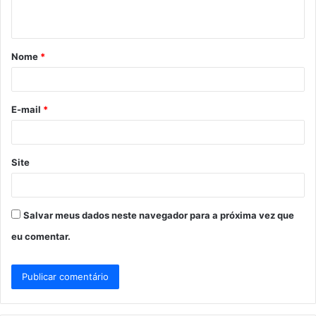
t
á
Nome
*
r
i
o
E-mail
*
*
Site
Salvar meus dados neste navegador para a próxima vez que
eu comentar.