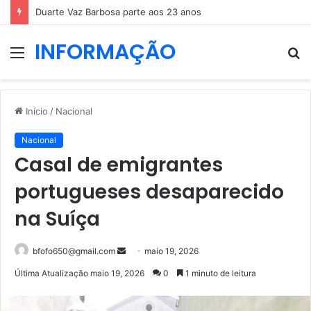
Duarte Vaz Barbosa parte aos 23 anos
INFORMAÇÃO
Menu
P
p
Início
/
Nacional
Nacional
Casal de emigrantes
portugueses desaparecido
na Suíça
Mande
bfofo650@gmail.com
maio 19, 2026
um
Última Atualização maio 19, 2026
0
1 minuto de leitura
e-
mail