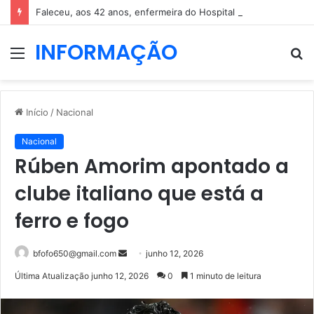
Faleceu, aos 42 anos, enfermeira do Hospital de São Teotónio, em Viseu
INFORMAÇÃO
Menu
P
p
Início
/
Nacional
Nacional
Rúben Amorim apontado a
clube italiano que está a
ferro e fogo
Mande
bfofo650@gmail.com
junho 12, 2026
um
Última Atualização junho 12, 2026
0
1 minuto de leitura
e-
mail