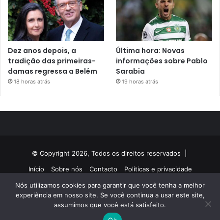
Dez anos depois, a
Última hora: Novas
tradição das primeiras-
informações sobre Pablo
damas regressa a Belém
Sarabia
18 horas atrás
19 horas atrás
© Copyright 2026, Todos os direitos reservados |
Início
Sobre nós
Contacto
Políticas e privacidade
Nós utilizamos cookies para garantir que você tenha a melhor
Facebook
Twitter
YouTube
Instagram
experiência em nosso site. Se você continua a usar este site,
assumimos que você está satisfeito.
Ok