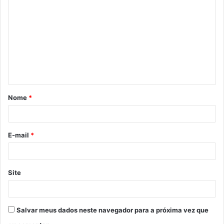
o
m
e
n
t
á
Nome
*
r
i
o
E-mail
*
*
Site
Salvar meus dados neste navegador para a próxima vez que