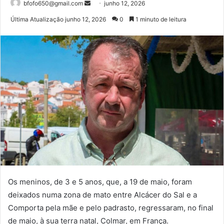
Mande
bfofo650@gmail.com
junho 12, 2026
um
Última Atualização junho 12, 2026
0
1 minuto de leitura
e-
mail
Os meninos, de 3 e 5 anos, que, a 19 de maio, foram
deixados numa zona de mato entre Alcácer do Sal e a
Comporta pela mãe e pelo padrasto, regressaram, no final
de maio, à sua terra natal, Colmar, em França.