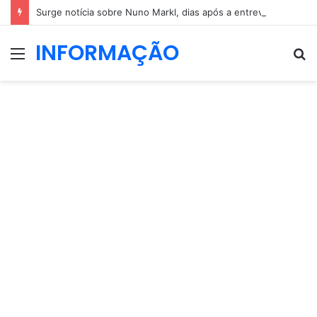
Surge notícia sobre Nuno Markl, dias após a entrevista a Daniel Oliveira
INFORMAÇÃO
Menu
P
p