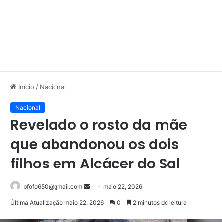
Início
/
Nacional
Nacional
Revelado o rosto da mãe
que abandonou os dois
filhos em Alcácer do Sal
Mande
bfofo650@gmail.com
maio 22, 2026
um
Última Atualização maio 22, 2026
0
2 minutos de leitura
e-
mail