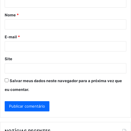
á
Nome
*
r
i
o
E-mail
*
*
Site
Salvar meus dados neste navegador para a próxima vez que
eu comentar.