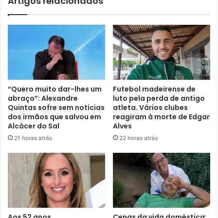
Artigos relacionados
“Quero muito dar-lhes um
Futebol madeirense de
abraço”: Alexandre
luto pela perda de antigo
Quintas sofre sem notícias
atleta. Vários clubes
dos irmãos que salvou em
reagiram à morte de Edgar
Alcácer do Sal
Alves
21 horas atrás
22 horas atrás
Aos 52 anos,
Cenas da vida doméstica: