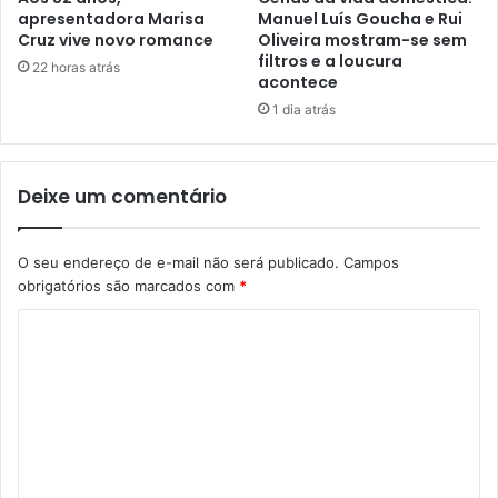
apresentadora Marisa
Manuel Luís Goucha e Rui
Cruz vive novo romance
Oliveira mostram-se sem
filtros e a loucura
22 horas atrás
acontece
1 dia atrás
Deixe um comentário
O seu endereço de e-mail não será publicado.
Campos
obrigatórios são marcados com
*
C
o
m
e
n
t