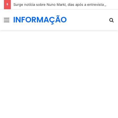
Surge notícia sobre Nuno Markl, dias após a entrevista a Daniel Oliveira
INFORMAÇÃO
Menu
P
p