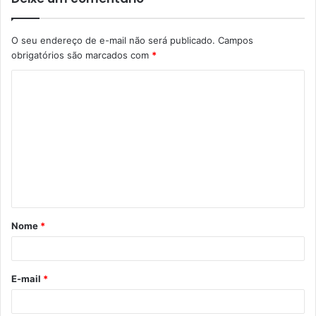
O seu endereço de e-mail não será publicado.
Campos
obrigatórios são marcados com
*
C
o
m
e
n
t
á
Nome
*
r
i
o
E-mail
*
*