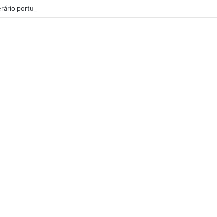
rário português de 39 anos morre em acidente de trabalho na Suíça