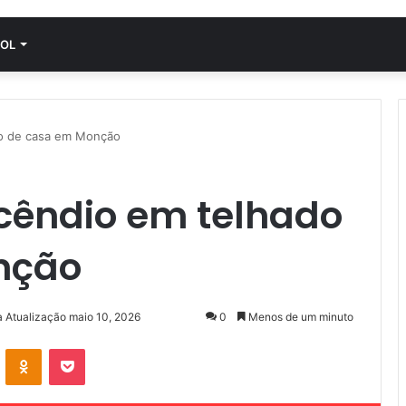
OL
do de casa em Monção
ncêndio em telhado
nção
a Atualização maio 10, 2026
0
Menos de um minuto
VK
OK
Pocket