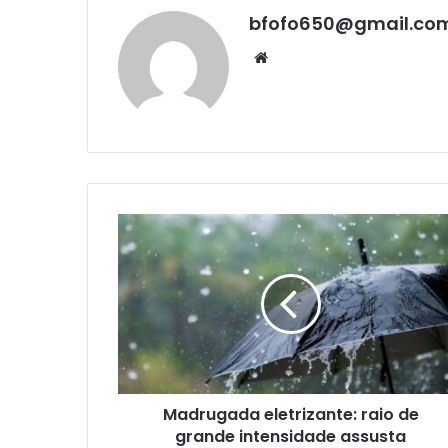
bfofo650@gmail.co
Website
Madrugada eletrizante: raio de
grande intensidade assusta