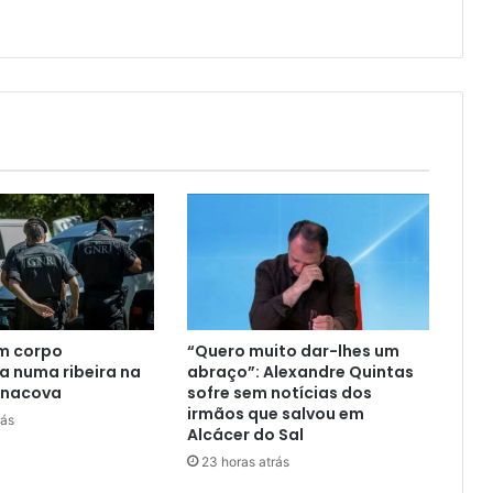
um corpo
“Quero muito dar-lhes um
 numa ribeira na
abraço”: Alexandre Quintas
enacova
sofre sem notícias dos
irmãos que salvou em
rás
Alcácer do Sal
23 horas atrás