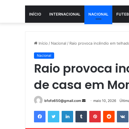
INÍCIO
INTERNACIONAL
NACIONAL
FUTEB
Início
/
Nacional
/
Raio provoca incêndio em telha
Nacional
Raio provoca i
de casa em Mo
Mande
bfofo650@gmail.com
maio 10, 2026
Últim
um
Facebook
Twitter
Linkedin
Tumblr
Pinterest
Reddit
e-
mail