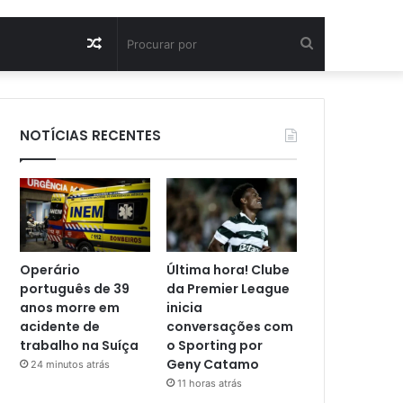
Artigo
Procurar
aleatório
por
NOTÍCIAS RECENTES
Operário
Última hora! Clube
português de 39
da Premier League
anos morre em
inicia
acidente de
conversações com
trabalho na Suíça
o Sporting por
Geny Catamo
24 minutos atrás
11 horas atrás