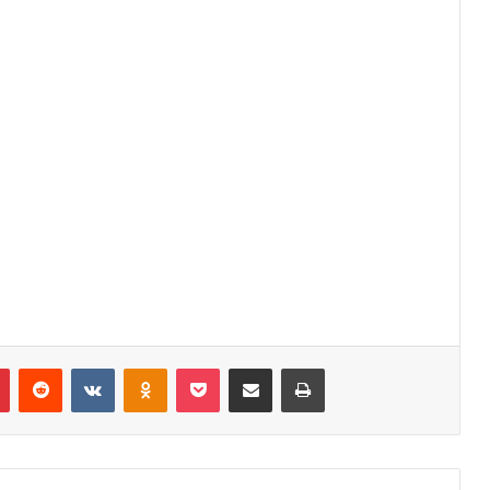
r
Pinterest
Reddit
VK
OK
Pocket
Compartilhar via e-mail
Imprimir