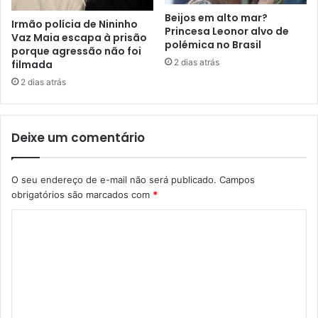
Beijos em alto mar?
Irmão polícia de Nininho
Princesa Leonor alvo de
Vaz Maia escapa à prisão
polémica no Brasil
porque agressão não foi
2 dias atrás
filmada
2 dias atrás
Deixe um comentário
O seu endereço de e-mail não será publicado.
Campos
obrigatórios são marcados com
*
C
o
m
e
n