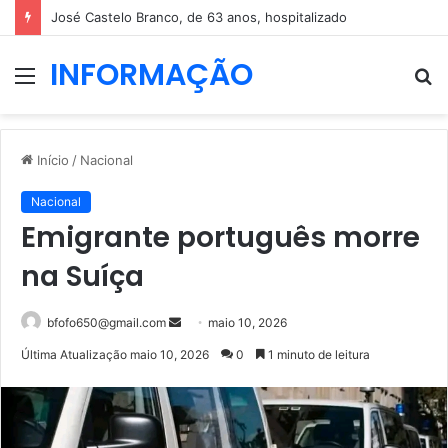
José Castelo Branco, de 63 anos, hospitalizado
INFORMAÇÃO
Menu
P
p
Início
/
Nacional
Nacional
Emigrante português morre
na Suíça
Mande
bfofo650@gmail.com
maio 10, 2026
um
Última Atualização maio 10, 2026
0
1 minuto de leitura
e-
mail