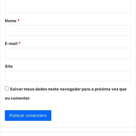
t
á
Nome
*
r
i
o
E-mail
*
*
Site
Salvar meus dados neste navegador para a próxima vez que
eu comentar.