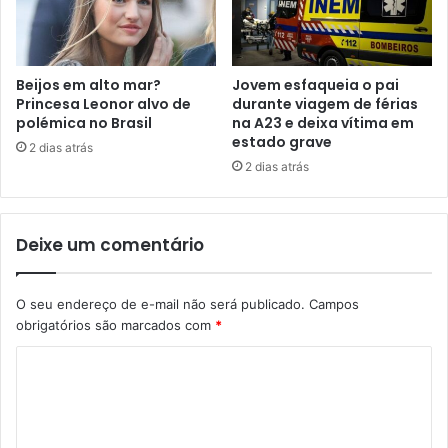
Beijos em alto mar?
Jovem esfaqueia o pai
Princesa Leonor alvo de
durante viagem de férias
polémica no Brasil
na A23 e deixa vítima em
estado grave
2 dias atrás
2 dias atrás
Deixe um comentário
O seu endereço de e-mail não será publicado.
Campos
obrigatórios são marcados com
*
C
o
m