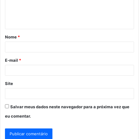
e
n
t
á
Nome
*
r
i
o
E-mail
*
*
Site
Salvar meus dados neste navegador para a próxima vez que
eu comentar.