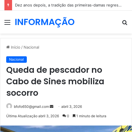
Dez anos depois, a tradição das primeiras-damas regressa a Belém
INFORMAÇÃO
Menu
P
p
Início
/
Nacional
Nacional
Queda de pescador no
Cabo de Sines mobiliza
socorro
Mande
bfofo650@gmail.com
abril 3, 2026
um
Última Atualização abril 3, 2026
0
1 minuto de leitura
e-
mail