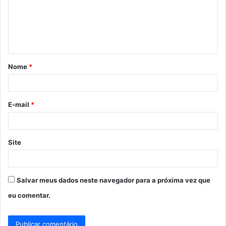
e
n
t
á
Nome
*
r
i
o
E-mail
*
*
Site
Salvar meus dados neste navegador para a próxima vez que
eu comentar.