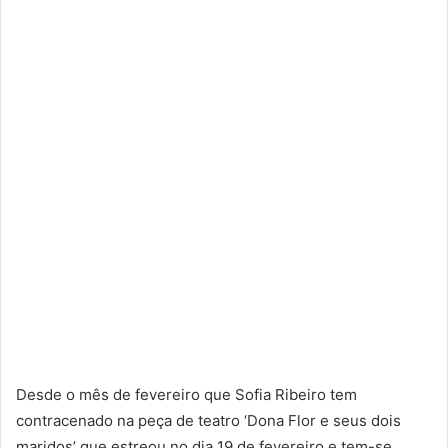
Desde o mês de fevereiro que Sofia Ribeiro tem
contracenado na peça de teatro ‘Dona Flor e seus dois
maridos’ que estreou no dia 19 de fevereiro e tem-se