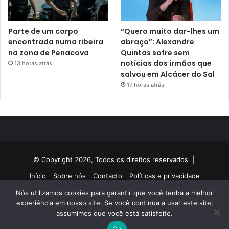
Parte de um corpo
“Quero muito dar-lhes um
encontrada numa ribeira
abraço”: Alexandre
na zona de Penacova
Quintas sofre sem
notícias dos irmãos que
13 horas atrás
salvou em Alcácer do Sal
17 horas atrás
© Copyright 2026, Todos os direitos reservados |
Início
Sobre nós
Contacto
Políticas e privacidade
Nós utilizamos cookies para garantir que você tenha a melhor
Facebook
Twitter
YouTube
Instagram
experiência em nosso site. Se você continua a usar este site,
assumimos que você está satisfeito.
Ok