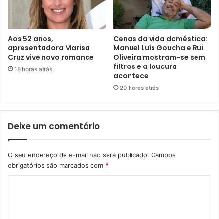
Aos 52 anos,
Cenas da vida doméstica:
apresentadora Marisa
Manuel Luís Goucha e Rui
Cruz vive novo romance
Oliveira mostram-se sem
filtros e a loucura
18 horas atrás
acontece
20 horas atrás
Deixe um comentário
O seu endereço de e-mail não será publicado.
Campos
obrigatórios são marcados com
*
C
o
m