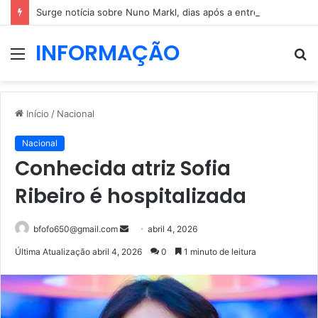
Surge notícia sobre Nuno Markl, dias após a entrevista a Daniel Oliveira
INFORMAÇÃO
Menu
P
p
Início
/
Nacional
Nacional
Conhecida atriz Sofia
Ribeiro é hospitalizada
Mande
bfofo650@gmail.com
abril 4, 2026
um
Última Atualização abril 4, 2026
0
1 minuto de leitura
e-
mail