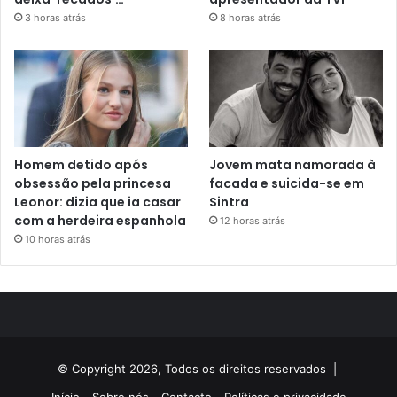
3 horas atrás
8 horas atrás
Homem detido após
Jovem mata namorada à
obsessão pela princesa
facada e suicida-se em
Leonor: dizia que ia casar
Sintra
com a herdeira espanhola
12 horas atrás
10 horas atrás
© Copyright 2026, Todos os direitos reservados |
Início
Sobre nós
Contacto
Políticas e privacidade