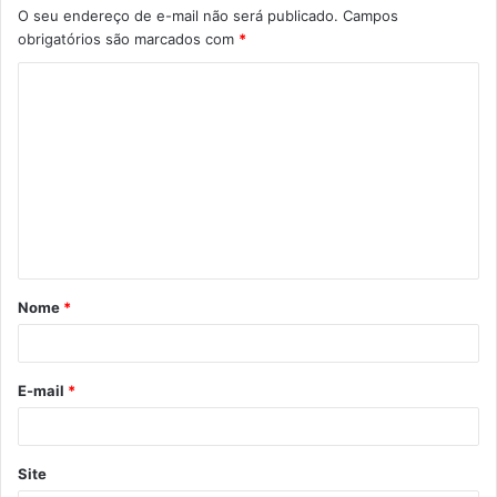
O seu endereço de e-mail não será publicado.
Campos
obrigatórios são marcados com
*
C
o
m
e
n
t
á
Nome
*
r
i
o
E-mail
*
*
Site