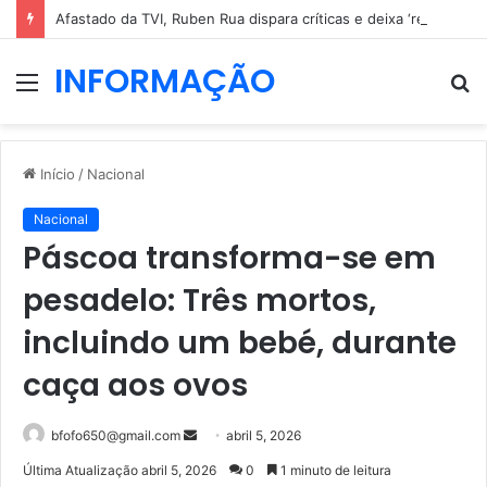
Afastado da TVI, Ruben Rua dispara críticas e deixa ‘recados’…
INFORMAÇÃO
Menu
P
p
Início
/
Nacional
Nacional
Páscoa transforma-se em
pesadelo: Três mortos,
incluindo um bebé, durante
caça aos ovos
Mande
bfofo650@gmail.com
abril 5, 2026
um
Última Atualização abril 5, 2026
0
1 minuto de leitura
e-