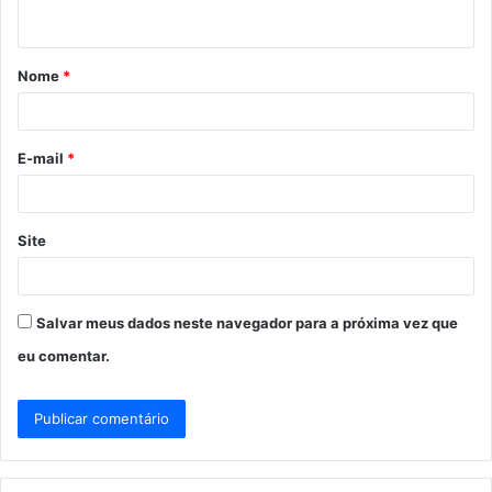
t
á
Nome
*
r
i
o
E-mail
*
*
Site
Salvar meus dados neste navegador para a próxima vez que
eu comentar.