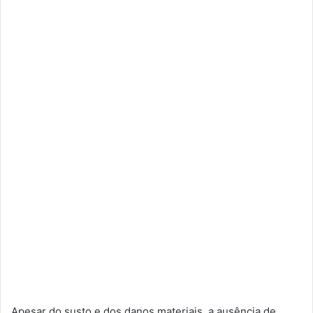
Apesar do susto e dos danos materiais, a ausência de