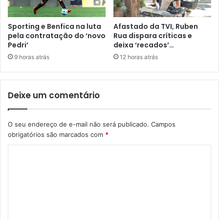
Sporting e Benfica na luta
Afastado da TVI, Ruben
pela contratação do ‘novo
Rua dispara críticas e
Pedri’
deixa ‘recados’…
9 horas atrás
12 horas atrás
Deixe um comentário
O seu endereço de e-mail não será publicado.
Campos
obrigatórios são marcados com
*
C
o
m
e
n