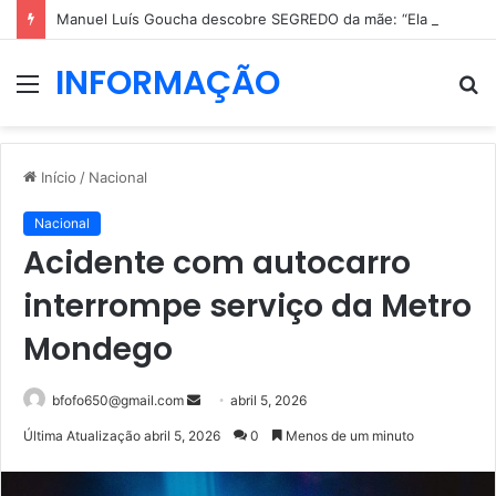
Manuel Luís Goucha descobre SEGREDO da mãe: “Ela não era nada dessas coisas”
INFORMAÇÃO
Menu
P
p
Início
/
Nacional
Nacional
Acidente com autocarro
interrompe serviço da Metro
Mondego
Mande
bfofo650@gmail.com
abril 5, 2026
um
Última Atualização abril 5, 2026
0
Menos de um minuto
e-
mail