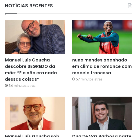
NOTÍCIAS RECENTES
Manuel Luís Goucha
nuno mendes apanhado
descobre SEGREDO da
em clima de romance com
mãe: “Ela não era nada
modelo francesa
dessas coisas”
57 minutos atrás
34 minutos atrás
Manuel Luís Goucha sob
Duarte Vaz Barbosa parte