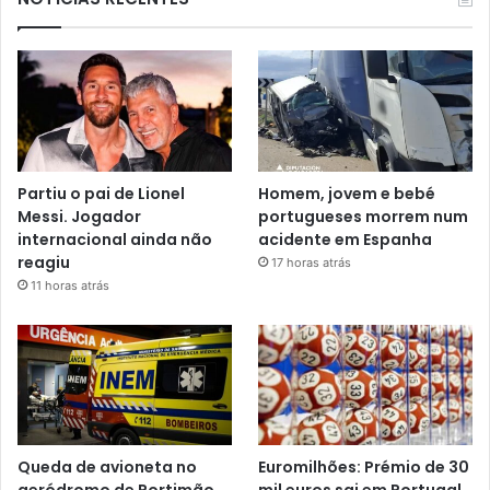
Partiu o pai de Lionel
Homem, jovem e bebé
Messi. Jogador
portugueses morrem num
internacional ainda não
acidente em Espanha
reagiu
17 horas atrás
11 horas atrás
Queda de avioneta no
Euromilhões: Prémio de 30