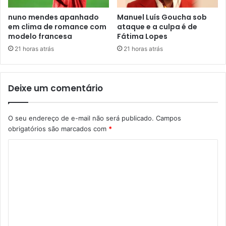
nuno mendes apanhado
Manuel Luís Goucha sob
em clima de romance com
ataque e a culpa é de
modelo francesa
Fátima Lopes
21 horas atrás
21 horas atrás
Deixe um comentário
O seu endereço de e-mail não será publicado.
Campos
obrigatórios são marcados com
*
C
o
m
e
n
t