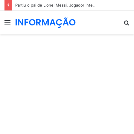
Partiu o pai de Lionel Messi. Jogador internacional ainda não reagiu
INFORMAÇÃO
Menu
P
p