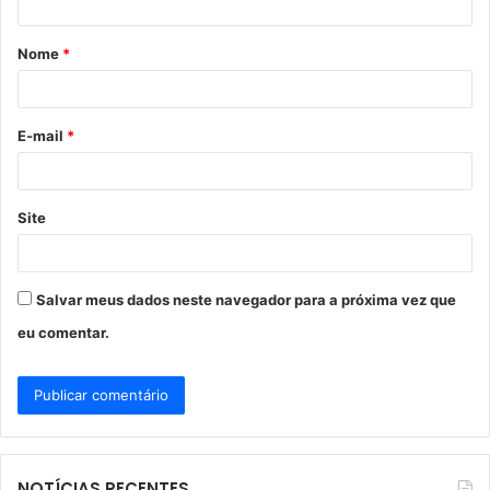
á
Nome
*
r
i
o
E-mail
*
*
Site
Salvar meus dados neste navegador para a próxima vez que
eu comentar.
NOTÍCIAS RECENTES