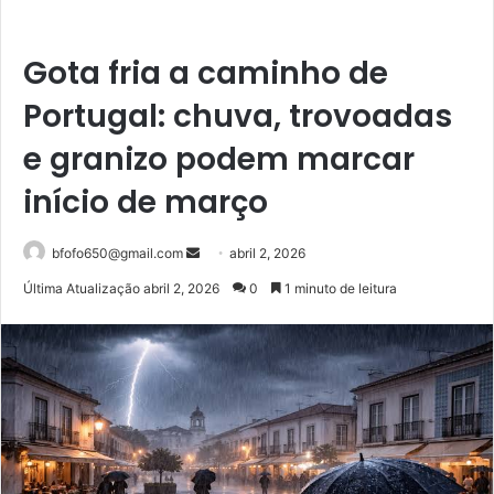
Gota fria a caminho de
Portugal: chuva, trovoadas
e granizo podem marcar
início de março
Mande
bfofo650@gmail.com
abril 2, 2026
um
Última Atualização abril 2, 2026
0
1 minuto de leitura
e-
mail