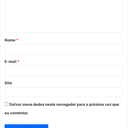
e
n
t
á
Nome
*
r
i
o
E-mail
*
*
Site
Salvar meus dados neste navegador para a próxima vez que
eu comentar.