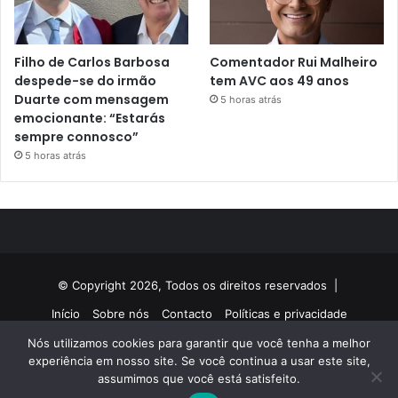
Filho de Carlos Barbosa
Comentador Rui Malheiro
despede-se do irmão
tem AVC aos 49 anos
Duarte com mensagem
5 horas atrás
emocionante: “Estarás
sempre connosco”
5 horas atrás
© Copyright 2026, Todos os direitos reservados |
Início
Sobre nós
Contacto
Políticas e privacidade
Nós utilizamos cookies para garantir que você tenha a melhor
Facebook
Twitter
YouTube
Instagram
experiência em nosso site. Se você continua a usar este site,
assumimos que você está satisfeito.