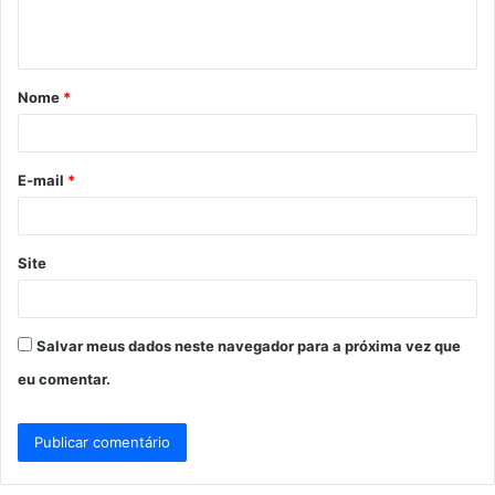
n
t
á
Nome
*
r
i
o
E-mail
*
*
Site
Salvar meus dados neste navegador para a próxima vez que
eu comentar.