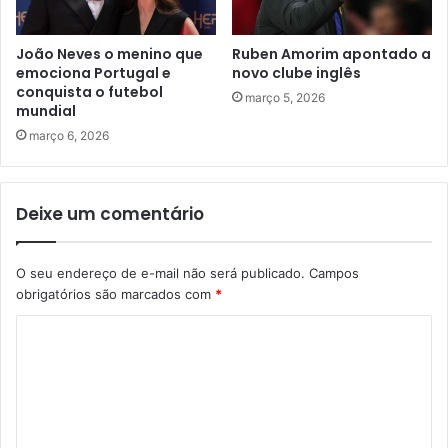
João Neves o menino que
Ruben Amorim apontado a
emociona Portugal e
novo clube inglês
conquista o futebol
março 5, 2026
mundial
março 6, 2026
Deixe um comentário
O seu endereço de e-mail não será publicado.
Campos
obrigatórios são marcados com
*
C
o
m
e