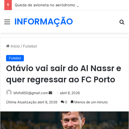
Queda de avioneta no aeródromo de Portimão causa um morto
INFORMAÇÃO
Menu
P
p
Início
/
Futebol
Futebol
Otávio vai sair do Al Nassr e
quer regressar ao FC Porto
Mande
bfofo650@gmail.com
abril 8, 2026
um
Última Atualização abril 8, 2026
0
Menos de um minuto
e-
mail