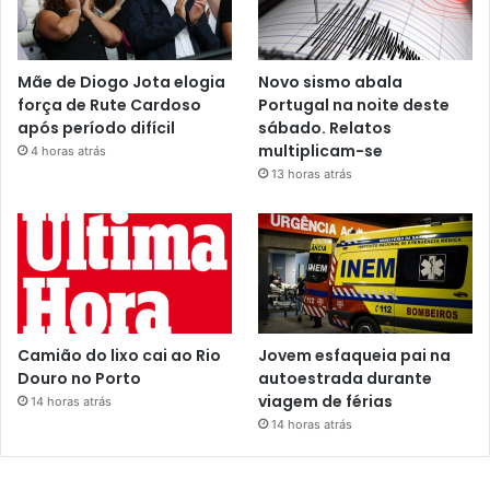
Mãe de Diogo Jota elogia
Novo sismo abala
força de Rute Cardoso
Portugal na noite deste
após período difícil
sábado. Relatos
multiplicam-se
4 horas atrás
13 horas atrás
Camião do lixo cai ao Rio
Jovem esfaqueia pai na
Douro no Porto
autoestrada durante
viagem de férias
14 horas atrás
14 horas atrás