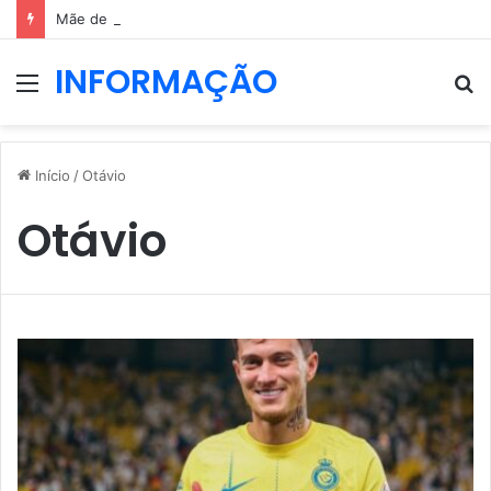
Mãe de Diogo Jota elogia força de Rute Cardoso após período difícil
INFORMAÇÃO
Menu
P
p
Início
/
Otávio
Otávio