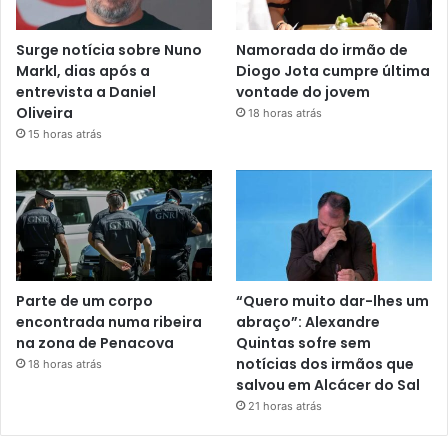
Surge notícia sobre Nuno
Namorada do irmão de
Markl, dias após a
Diogo Jota cumpre última
entrevista a Daniel
vontade do jovem
Oliveira
18 horas atrás
15 horas atrás
Parte de um corpo
“Quero muito dar-lhes um
encontrada numa ribeira
abraço”: Alexandre
na zona de Penacova
Quintas sofre sem
notícias dos irmãos que
18 horas atrás
salvou em Alcácer do Sal
21 horas atrás