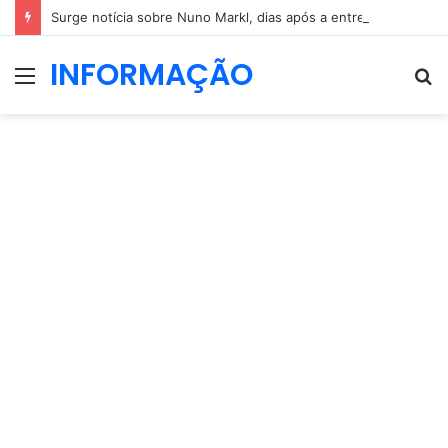
Surge notícia sobre Nuno Markl, dias após a entrevista a Daniel Oliveira
INFORMAÇÃO
Menu
P
p