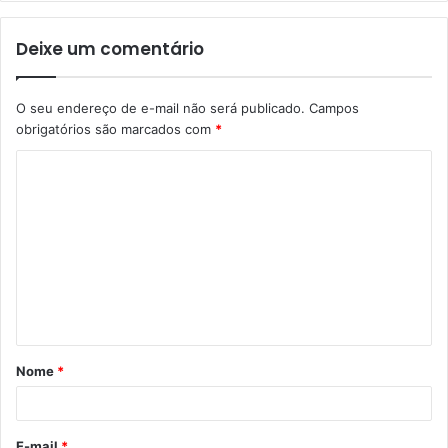
Deixe um comentário
O seu endereço de e-mail não será publicado.
Campos
obrigatórios são marcados com
*
C
o
m
e
n
t
á
Nome
*
r
i
o
E-mail
*