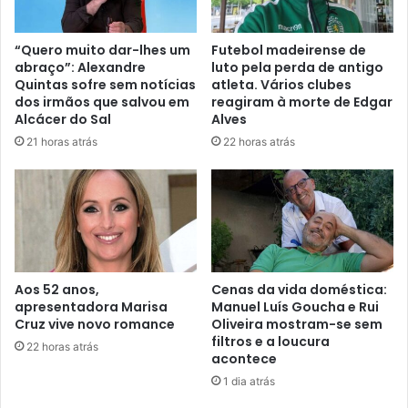
“Quero muito dar-lhes um
Futebol madeirense de
abraço”: Alexandre
luto pela perda de antigo
Quintas sofre sem notícias
atleta. Vários clubes
dos irmãos que salvou em
reagiram à morte de Edgar
Alcácer do Sal
Alves
21 horas atrás
22 horas atrás
Aos 52 anos,
Cenas da vida doméstica:
apresentadora Marisa
Manuel Luís Goucha e Rui
Cruz vive novo romance
Oliveira mostram-se sem
filtros e a loucura
22 horas atrás
acontece
1 dia atrás