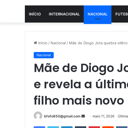
INÍCIO
INTERNACIONAL
NACIONAL
FUTEB
Início
/
Nacional
/
Mãe de Diogo Jota quebra silênc
Nacional
Mãe de Diogo Jo
e revela a últ
filho mais novo
Mande
bfofo650@gmail.com
maio 11, 2026
Última
um
Facebook
Twitter
Linkedin
Tumblr
Pinterest
Reddit