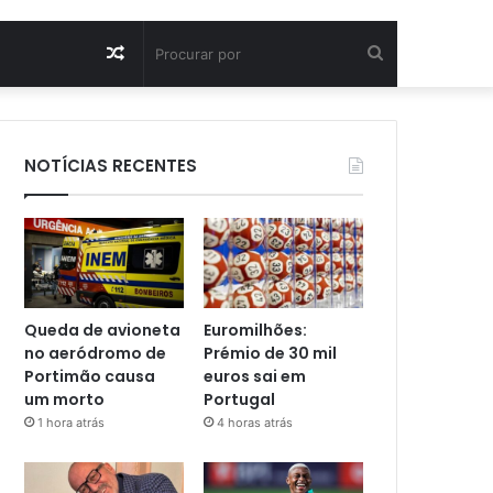
Artigo
Procurar
aleatório
por
NOTÍCIAS RECENTES
Queda de avioneta
Euromilhões:
no aeródromo de
Prémio de 30 mil
Portimão causa
euros sai em
um morto
Portugal
1 hora atrás
4 horas atrás