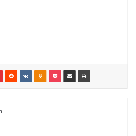
r
Pinterest
Reddit
VK
OK
Pocket
Compartilhar via e-mail
Imprimir
m