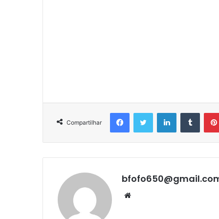
Facebook
Twitter
Linkedin
Tumbl
Compartilhar
bfofo650@gmail.co
Website