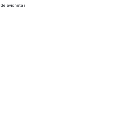
de avioneta no aeródromo de Portimão causa um morto