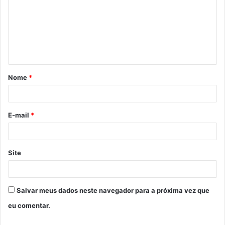
m
e
n
t
á
Nome
*
r
i
o
E-mail
*
*
Site
Salvar meus dados neste navegador para a próxima vez que
eu comentar.