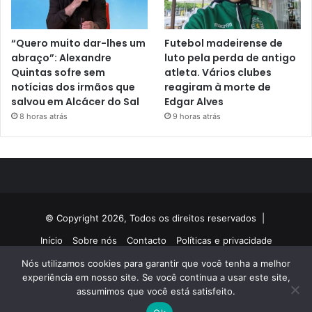
“Quero muito dar-lhes um
Futebol madeirense de
abraço”: Alexandre
luto pela perda de antigo
Quintas sofre sem
atleta. Vários clubes
notícias dos irmãos que
reagiram à morte de
salvou em Alcácer do Sal
Edgar Alves
8 horas atrás
9 horas atrás
© Copyright 2026, Todos os direitos reservados |
Início
Sobre nós
Contacto
Políticas e privacidade
Nós utilizamos cookies para garantir que você tenha a melhor
Facebook
Twitter
YouTube
Instagram
experiência em nosso site. Se você continua a usar este site,
assumimos que você está satisfeito.