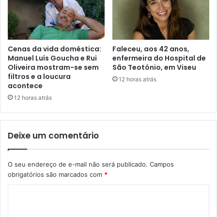
Cenas da vida doméstica:
Faleceu, aos 42 anos,
Manuel Luís Goucha e Rui
enfermeira do Hospital de
Oliveira mostram-se sem
São Teotónio, em Viseu
filtros e a loucura
12 horas atrás
acontece
12 horas atrás
Deixe um comentário
O seu endereço de e-mail não será publicado.
Campos
obrigatórios são marcados com
*
C
o