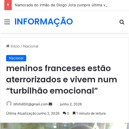
Namorada do irmão de Diogo Jota cumpre última vontade do jovem
INFORMAÇÃO
Menu
P
p
Início
/
Nacional
Nacional
meninos franceses estão
aterrorizados e vivem num
“turbilhão emocional”
Mande
bfofo650@gmail.com
junho 2, 2026
um
Última Atualização junho 2, 2026
0
1 minuto de leitura
e-
mail