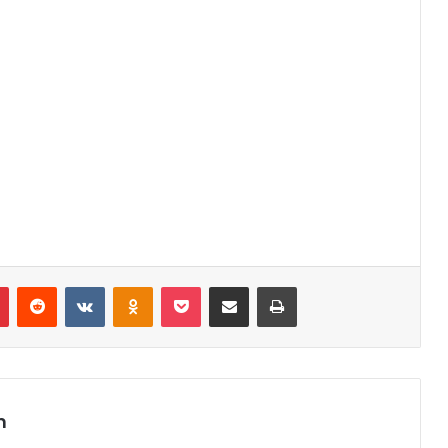
r
Pinterest
Reddit
VK
OK
Pocket
Compartilhar via e-mail
Imprimir
m