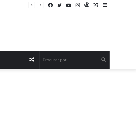
Facebook
Twitter
YouTube
Instagram
Entrar
Artigo
Barra
aleatório
Lateral
Artigo
Procurar
aleatório
por