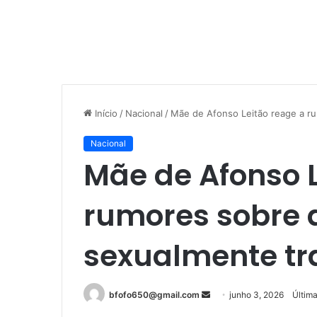
Início
/
Nacional
/
Mãe de Afonso Leitão reage a r
Nacional
Mãe de Afonso L
rumores sobre 
sexualmente tr
Mande
bfofo650@gmail.com
junho 3, 2026
Última
um