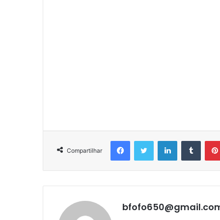
Facebook
Twitter
Linkedin
Tumbl
Compartilhar
bfofo650@gmail.co