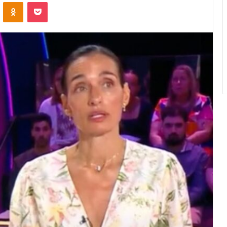
VK
OK
Pocket