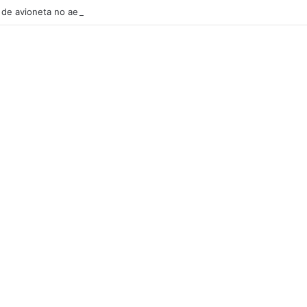
de avioneta no aeródromo de Portimão causa um morto