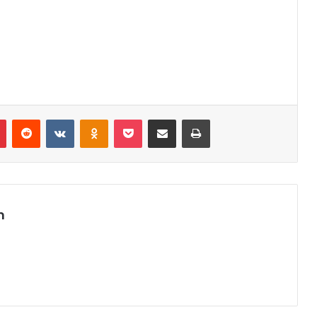
r
Pinterest
Reddit
VK
OK
Pocket
Compartilhar via e-mail
Imprimir
m