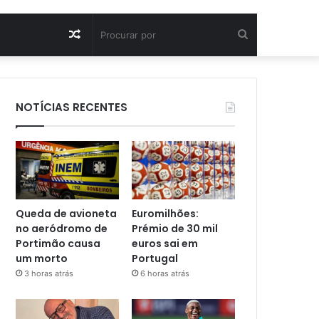
Artigo
Procurar
aleatório
por
NOTÍCIAS RECENTES
Queda de avioneta
Euromilhões:
no aeródromo de
Prémio de 30 mil
Portimão causa
euros sai em
um morto
Portugal
3 horas atrás
6 horas atrás