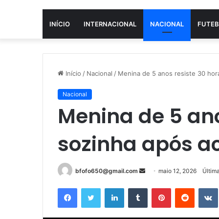
INÍCIO
INTERNACIONAL
NACIONAL
FUTEB
Início
/
Nacional
/
Menina de 5 anos resiste 30 hora
Nacional
Menina de 5 ano
sozinha após ac
Mande
bfofo650@gmail.com
maio 12, 2026
Últim
um
Facebook
Twitter
Linkedin
Tumblr
Pinterest
Reddit
e-
mail