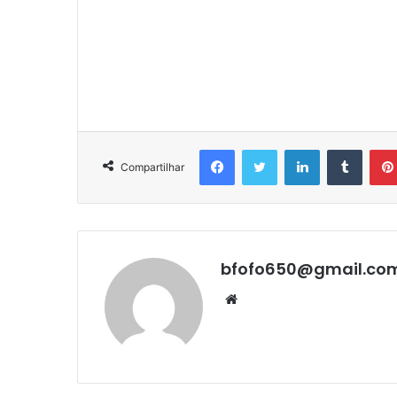
Facebook
Twitter
Linkedin
Tumbl
Compartilhar
bfofo650@gmail.co
Website