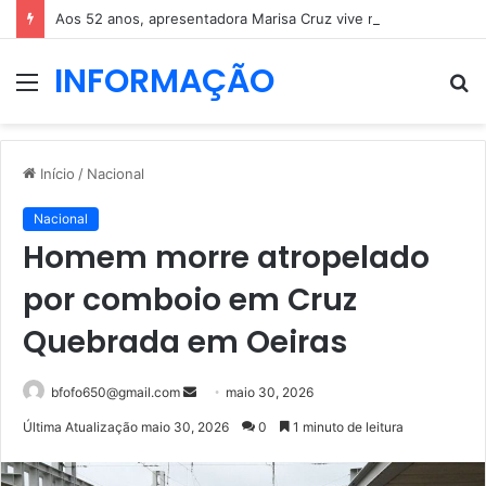
Aos 52 anos, apresentadora Marisa Cruz vive novo romance
INFORMAÇÃO
Menu
P
p
Início
/
Nacional
Nacional
Homem morre atropelado
por comboio em Cruz
Quebrada em Oeiras
Mande
bfofo650@gmail.com
maio 30, 2026
um
Última Atualização maio 30, 2026
0
1 minuto de leitura
e-
mail