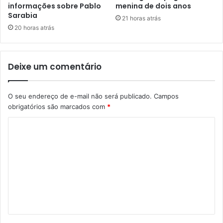
informações sobre Pablo
menina de dois anos
Sarabia
21 horas atrás
20 horas atrás
Deixe um comentário
O seu endereço de e-mail não será publicado.
Campos
obrigatórios são marcados com
*
C
o
m
e
n
t
á