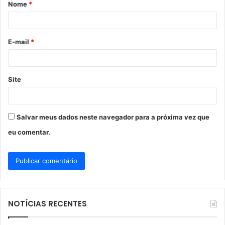
Nome
*
r
i
o
E-mail
*
*
Site
Salvar meus dados neste navegador para a próxima vez que
eu comentar.
NOTÍCIAS RECENTES