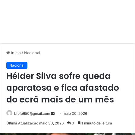
Início
/
Nacional
Nacional
Hélder Silva sofre queda
aparatosa e fica afastado
do ecrã mais de um mês
Mande
bfofo650@gmail.com
maio 30, 2026
um
Última Atualização maio 30, 2026
0
1 minuto de leitura
e-
mail