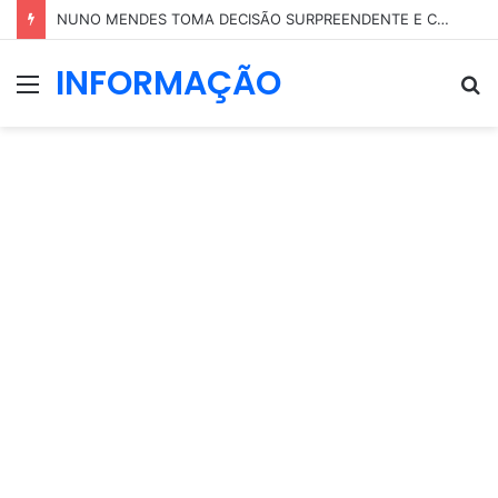
NUNO MENDES TOMA DECISÃO SURPREENDENTE E COLOCA PARTE DO SEU PATRIMÓNIO EM NOME DA MÃE
INFORMAÇÃO
Menu
P
p