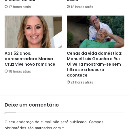
17 horas atrás
18 horas atrás
Aos 52 anos,
Cenas da vida doméstica:
apresentadora Marisa
Manuel Luís Goucha e Rui
Cruz vive novo romance
Oliveira mostram-se sem
filtros e a loucura
18 horas atrás
acontece
21 horas atrás
Deixe um comentário
O seu endereço de e-mail não será publicado.
Campos
obrigatórios são marcados com
*