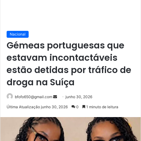
Nacional
Gémeas portuguesas que
estavam incontactáveis
estão detidas por tráfico de
droga na Suíça
Mande
bfofo650@gmail.com
junho 30, 2026
um
Última Atualização junho 30, 2026
0
1 minuto de leitura
e-
mail