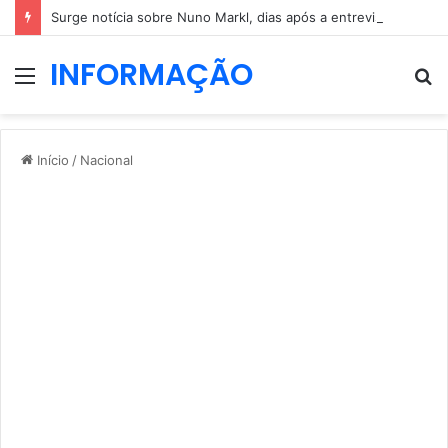
Surge notícia sobre Nuno Markl, dias após a entrevista a Daniel Oliveira
INFORMAÇÃO
Menu
P
p
Início
/
Nacional